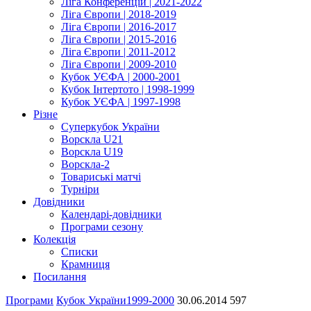
Ліга Конференцій | 2021-2022
Ліга Європи | 2018-2019
Ліга Європи | 2016-2017
Ліга Європи | 2015-2016
Ліга Європи | 2011-2012
Ліга Європи | 2009-2010
Кубок УЄФА | 2000-2001
Кубок Інтертото | 1998-1999
Кубок УЄФА | 1997-1998
Різне
Суперкубок України
Ворскла U21
Ворскла U19
Ворскла-2
Товариські матчі
Турніри
Довідники
Календарі-довідники
Програми сезону
Колекція
Списки
Крамниця
Посилання
Програми
Кубок України
1999-2000
30.06.2014
597