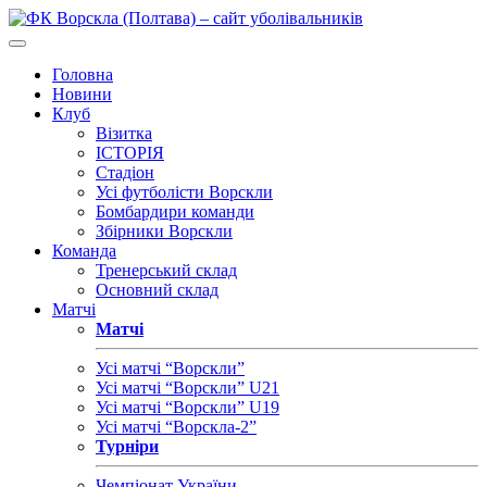
Головна
Новини
Клуб
Візитка
ІСТОРІЯ
Стадіон
Усі футболісти Ворскли
Бомбардири команди
Збірники Ворскли
Команда
Тренерський склад
Основний склад
Матчі
Матчі
Усі матчі “Ворскли”
Усі матчі “Ворскли” U21
Усі матчі “Ворскли” U19
Усі матчі “Ворскла-2”
Турніри
Чемпіонат України