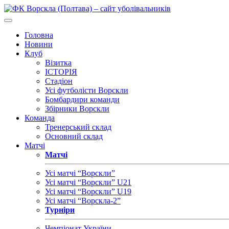
Головна
Новини
Клуб
Візитка
ІСТОРІЯ
Стадіон
Усі футболісти Ворскли
Бомбардири команди
Збірники Ворскли
Команда
Тренерський склад
Основний склад
Матчі
Матчі
Усі матчі “Ворскли”
Усі матчі “Ворскли” U21
Усі матчі “Ворскли” U19
Усі матчі “Ворскла-2”
Турніри
Чемпіонат України