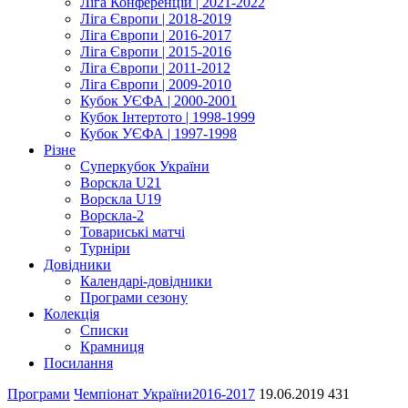
Ліга Конференцій | 2021-2022
Ліга Європи | 2018-2019
Ліга Європи | 2016-2017
Ліга Європи | 2015-2016
Ліга Європи | 2011-2012
Ліга Європи | 2009-2010
Кубок УЄФА | 2000-2001
Кубок Інтертото | 1998-1999
Кубок УЄФА | 1997-1998
Різне
Суперкубок України
Ворскла U21
Ворскла U19
Ворскла-2
Товариські матчі
Турніри
Довідники
Календарі-довідники
Програми сезону
Колекція
Списки
Крамниця
Посилання
Програми
Чемпіонат України
2016-2017
19.06.2019
431