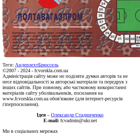
Теги:
Андерлехт
Брюссель
©2007 - 2024 - fcvorskla.com.ua
Адміністрація сайту може не поділяти думки авторів та не
несе відповідальності за авторські матеріали та передрук з
інших сайтів. При повному, або частковому використанні
матеріалів сайту уболівальників, посилання на
www.fcvorskla.com.ua обов'язкове (для інтернет-ресурсів
гіперпосилання).
Ідея
–
Олександр Стадниченко
E-mail:
fcvadmin@ukr.net
Ми в соціальних мережах