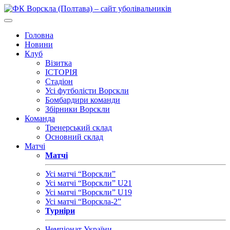
Головна
Новини
Клуб
Візитка
ІСТОРІЯ
Стадіон
Усі футболісти Ворскли
Бомбардири команди
Збірники Ворскли
Команда
Тренерський склад
Основний склад
Матчі
Матчі
Усі матчі “Ворскли”
Усі матчі “Ворскли” U21
Усі матчі “Ворскли” U19
Усі матчі “Ворскла-2”
Турніри
Чемпіонат України