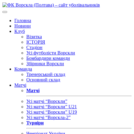
Головна
Новини
Клуб
Візитка
ІСТОРІЯ
Стадіон
Усі футболісти Ворскли
Бомбардири команди
Збірники Ворскли
Команда
Тренерський склад
Основний склад
Матчі
Матчі
Усі матчі “Ворскли”
Усі матчі “Ворскли” U21
Усі матчі “Ворскли” U19
Усі матчі “Ворскла-2”
Турніри
Чемпіонат України