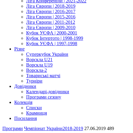
Ліга Конференцій | 2021-2022
Ліга Європи | 2018-2019
Ліга Європи | 2016-2017
Ліга Європи | 2015-2016
Ліга Європи | 2011-2012
Ліга Європи | 2009-2010
Кубок УЄФА | 2000-2001
Кубок Інтертото | 1998-1999
Кубок УЄФА | 1997-1998
Різне
Суперкубок України
Ворскла U21
Ворскла U19
Ворскла-2
Товариські матчі
Турніри
Довідники
Календарі-довідники
Програми сезону
Колекція
Списки
Крамниця
Посилання
Програми
Чемпіонат України
2018-2019
27.06.2019
489