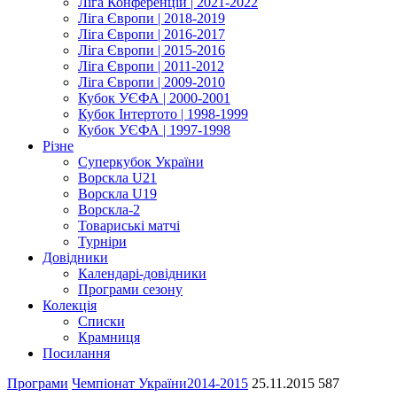
Ліга Конференцій | 2021-2022
Ліга Європи | 2018-2019
Ліга Європи | 2016-2017
Ліга Європи | 2015-2016
Ліга Європи | 2011-2012
Ліга Європи | 2009-2010
Кубок УЄФА | 2000-2001
Кубок Інтертото | 1998-1999
Кубок УЄФА | 1997-1998
Різне
Суперкубок України
Ворскла U21
Ворскла U19
Ворскла-2
Товариські матчі
Турніри
Довідники
Календарі-довідники
Програми сезону
Колекція
Списки
Крамниця
Посилання
Програми
Чемпіонат України
2014-2015
25.11.2015
587