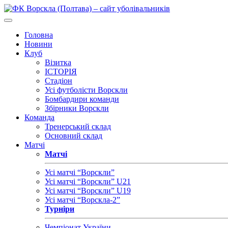
Головна
Новини
Клуб
Візитка
ІСТОРІЯ
Стадіон
Усі футболісти Ворскли
Бомбардири команди
Збірники Ворскли
Команда
Тренерський склад
Основний склад
Матчі
Матчі
Усі матчі “Ворскли”
Усі матчі “Ворскли” U21
Усі матчі “Ворскли” U19
Усі матчі “Ворскла-2”
Турніри
Чемпіонат України