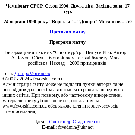
Чемпіонат СРСР.
Сезон 1990.
Друга ліга. Західна зона. 17
тур.
24 червня 1990
року. “Ворскла” – “Дніпро” Могильов – 2:0
Протокол матчу
Програма матчу
Інформаційний вісник “Спорткур’єр”. Випуск № 6. Автор –
А.Ломов. Обсяг – 6 сторінок у вигляді буклету. Мова –
російська. Наклад – 2000 примірників.
Теги:
Дніпро
Могильов
©2007 - 2024 - fcvorskla.com.ua
Адміністрація сайту може не поділяти думки авторів та не
несе відповідальності за авторські матеріали та передрук з
інших сайтів. При повному, або частковому використанні
матеріалів сайту уболівальників, посилання на
www.fcvorskla.com.ua обов'язкове (для інтернет-ресурсів
гіперпосилання).
Ідея
–
Олександр Стадниченко
E-mail:
fcvadmin@ukr.net