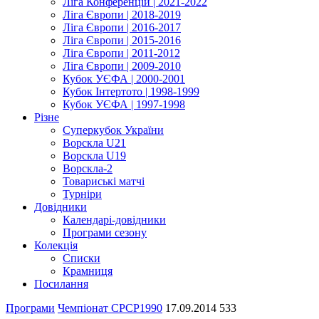
Ліга Конференцій | 2021-2022
Ліга Європи | 2018-2019
Ліга Європи | 2016-2017
Ліга Європи | 2015-2016
Ліга Європи | 2011-2012
Ліга Європи | 2009-2010
Кубок УЄФА | 2000-2001
Кубок Інтертото | 1998-1999
Кубок УЄФА | 1997-1998
Різне
Суперкубок України
Ворскла U21
Ворскла U19
Ворскла-2
Товариські матчі
Турніри
Довідники
Календарі-довідники
Програми сезону
Колекція
Списки
Крамниця
Посилання
Програми
Чемпіонат СРСР
1990
17.09.2014
533