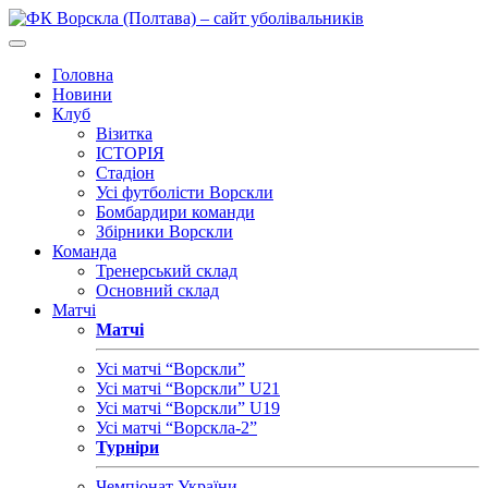
Головна
Новини
Клуб
Візитка
ІСТОРІЯ
Стадіон
Усі футболісти Ворскли
Бомбардири команди
Збірники Ворскли
Команда
Тренерський склад
Основний склад
Матчі
Матчі
Усі матчі “Ворскли”
Усі матчі “Ворскли” U21
Усі матчі “Ворскли” U19
Усі матчі “Ворскла-2”
Турніри
Чемпіонат України