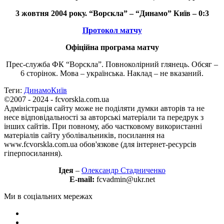
3 жовтня 2004 року. “Ворскла” – “Динамо” Київ – 0:3
Протокол матчу
Офіційна програма матчу
Прес-служба ФК “Ворскла”. Повноколірний глянець. Обсяг –
6 сторінок. Мова – українська. Наклад – не вказаний.
Теги:
Динамо
Київ
©2007 - 2024 - fcvorskla.com.ua
Адміністрація сайту може не поділяти думки авторів та не
несе відповідальності за авторські матеріали та передрук з
інших сайтів. При повному, або частковому використанні
матеріалів сайту уболівальників, посилання на
www.fcvorskla.com.ua обов'язкове (для інтернет-ресурсів
гіперпосилання).
Ідея
–
Олександр Стадниченко
E-mail:
fcvadmin@ukr.net
Ми в соціальних мережах