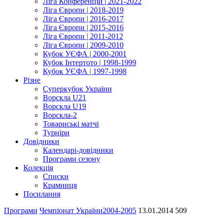
Ліга Конференцій | 2021-2022
Ліга Європи | 2018-2019
Ліга Європи | 2016-2017
Ліга Європи | 2015-2016
Ліга Європи | 2011-2012
Ліга Європи | 2009-2010
Кубок УЄФА | 2000-2001
Кубок Інтертото | 1998-1999
Кубок УЄФА | 1997-1998
Різне
Суперкубок України
Ворскла U21
Ворскла U19
Ворскла-2
Товариські матчі
Турніри
Довідники
Календарі-довідники
Програми сезону
Колекція
Списки
Крамниця
Посилання
Програми
Чемпіонат України
2004-2005
13.01.2014
509