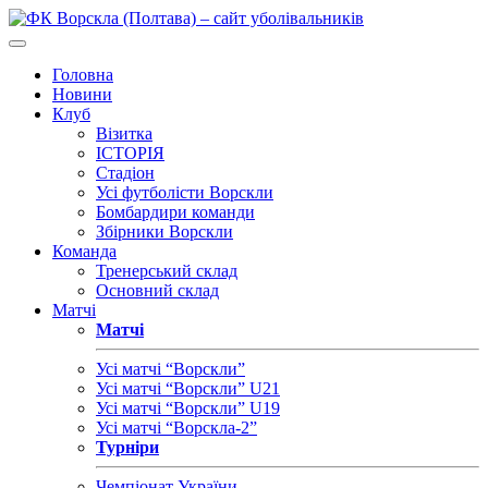
Головна
Новини
Клуб
Візитка
ІСТОРІЯ
Стадіон
Усі футболісти Ворскли
Бомбардири команди
Збірники Ворскли
Команда
Тренерський склад
Основний склад
Матчі
Матчі
Усі матчі “Ворскли”
Усі матчі “Ворскли” U21
Усі матчі “Ворскли” U19
Усі матчі “Ворскла-2”
Турніри
Чемпіонат України