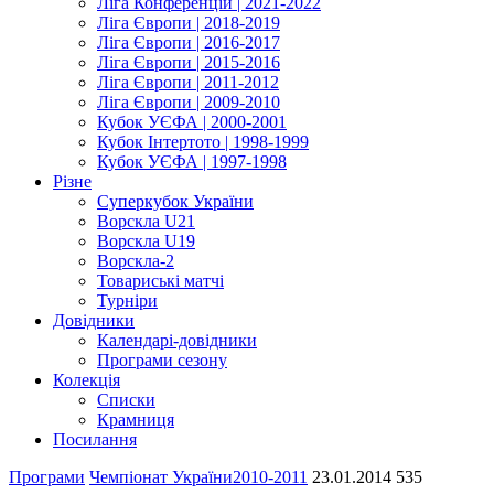
Ліга Конференцій | 2021-2022
Ліга Європи | 2018-2019
Ліга Європи | 2016-2017
Ліга Європи | 2015-2016
Ліга Європи | 2011-2012
Ліга Європи | 2009-2010
Кубок УЄФА | 2000-2001
Кубок Інтертото | 1998-1999
Кубок УЄФА | 1997-1998
Різне
Суперкубок України
Ворскла U21
Ворскла U19
Ворскла-2
Товариські матчі
Турніри
Довідники
Календарі-довідники
Програми сезону
Колекція
Списки
Крамниця
Посилання
Програми
Чемпіонат України
2010-2011
23.01.2014
535