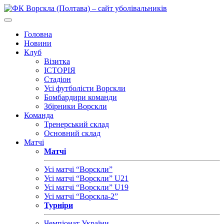
Головна
Новини
Клуб
Візитка
ІСТОРІЯ
Стадіон
Усі футболісти Ворскли
Бомбардири команди
Збірники Ворскли
Команда
Тренерський склад
Основний склад
Матчі
Матчі
Усі матчі “Ворскли”
Усі матчі “Ворскли” U21
Усі матчі “Ворскли” U19
Усі матчі “Ворскла-2”
Турніри
Чемпіонат України