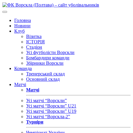
Головна
Новини
Клуб
Візитка
ІСТОРІЯ
Стадіон
Усі футболісти Ворскли
Бомбардири команди
Збірники Ворскли
Команда
Тренерський склад
Основний склад
Матчі
Матчі
Усі матчі “Ворскли”
Усі матчі “Ворскли” U21
Усі матчі “Ворскли” U19
Усі матчі “Ворскла-2”
Турніри
Чемпіонат України