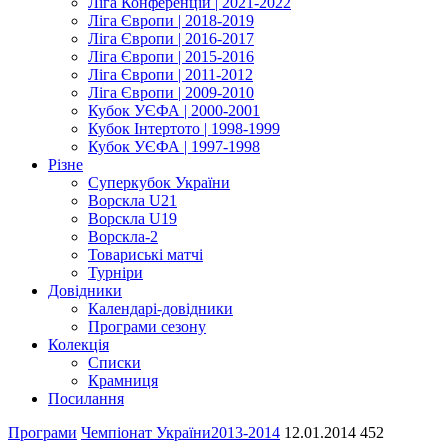
Ліга Конференцій | 2021-2022
Ліга Європи | 2018-2019
Ліга Європи | 2016-2017
Ліга Європи | 2015-2016
Ліга Європи | 2011-2012
Ліга Європи | 2009-2010
Кубок УЄФА | 2000-2001
Кубок Інтертото | 1998-1999
Кубок УЄФА | 1997-1998
Різне
Суперкубок України
Ворскла U21
Ворскла U19
Ворскла-2
Товариські матчі
Турніри
Довідники
Календарі-довідники
Програми сезону
Колекція
Списки
Крамниця
Посилання
Програми
Чемпіонат України
2013-2014
12.01.2014
452