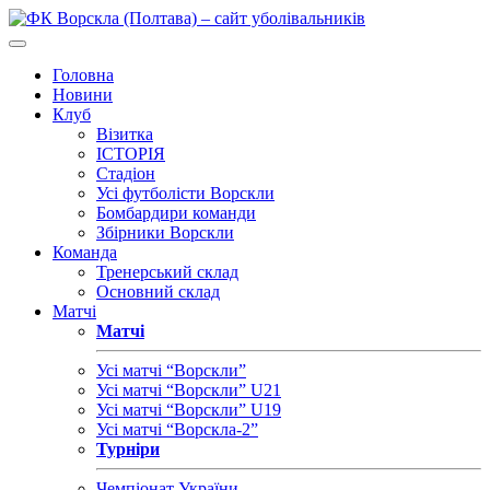
Головна
Новини
Клуб
Візитка
ІСТОРІЯ
Стадіон
Усі футболісти Ворскли
Бомбардири команди
Збірники Ворскли
Команда
Тренерський склад
Основний склад
Матчі
Матчі
Усі матчі “Ворскли”
Усі матчі “Ворскли” U21
Усі матчі “Ворскли” U19
Усі матчі “Ворскла-2”
Турніри
Чемпіонат України