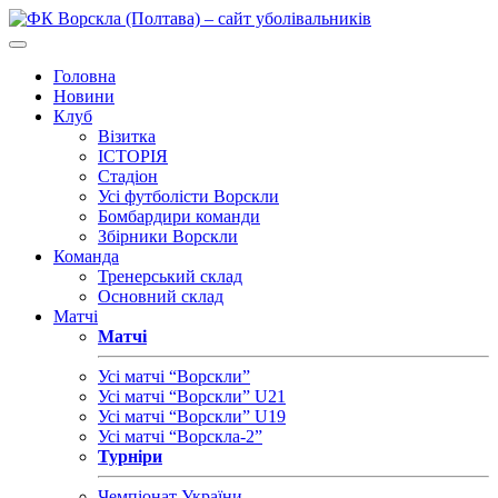
Головна
Новини
Клуб
Візитка
ІСТОРІЯ
Стадіон
Усі футболісти Ворскли
Бомбардири команди
Збірники Ворскли
Команда
Тренерський склад
Основний склад
Матчі
Матчі
Усі матчі “Ворскли”
Усі матчі “Ворскли” U21
Усі матчі “Ворскли” U19
Усі матчі “Ворскла-2”
Турніри
Чемпіонат України