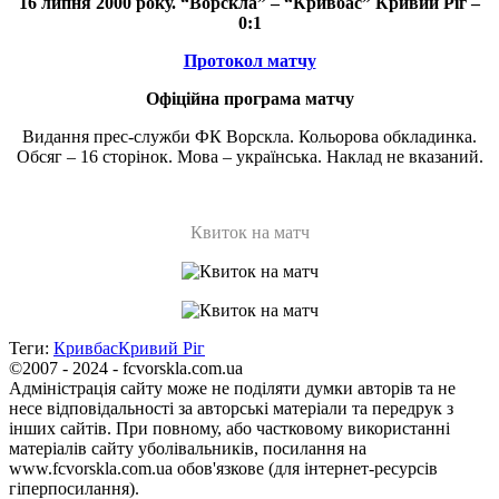
16 липня 2000 року. “Ворскла” – “Кривбас” Кривий Ріг –
0:1
Протокол матчу
Офіційна програма матчу
Видання прес-служби ФК Ворскла. Кольорова обкладинка.
Обсяг – 16 сторінок. Мова – українська. Наклад не вказаний.
Квиток на матч
Теги:
Кривбас
Кривий Ріг
©2007 - 2024 - fcvorskla.com.ua
Адміністрація сайту може не поділяти думки авторів та не
несе відповідальності за авторські матеріали та передрук з
інших сайтів. При повному, або частковому використанні
матеріалів сайту уболівальників, посилання на
www.fcvorskla.com.ua обов'язкове (для інтернет-ресурсів
гіперпосилання).