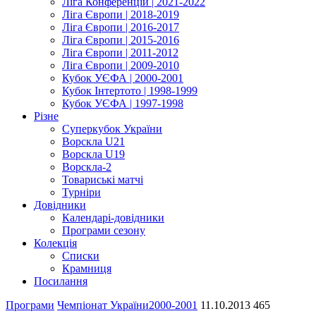
Ліга Конференцій | 2021-2022
Ліга Європи | 2018-2019
Ліга Європи | 2016-2017
Ліга Європи | 2015-2016
Ліга Європи | 2011-2012
Ліга Європи | 2009-2010
Кубок УЄФА | 2000-2001
Кубок Інтертото | 1998-1999
Кубок УЄФА | 1997-1998
Різне
Суперкубок України
Ворскла U21
Ворскла U19
Ворскла-2
Товариські матчі
Турніри
Довідники
Календарі-довідники
Програми сезону
Колекція
Списки
Крамниця
Посилання
Програми
Чемпіонат України
2000-2001
11.10.2013
465