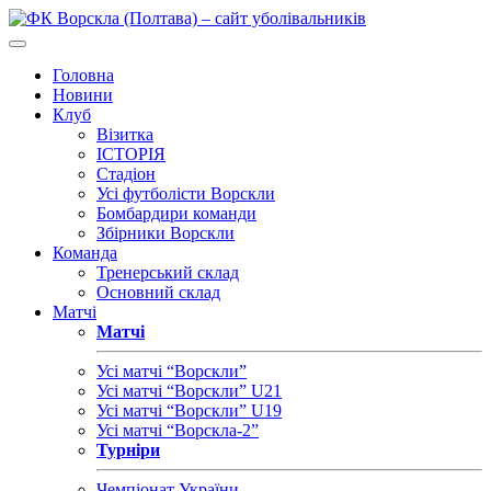
Головна
Новини
Клуб
Візитка
ІСТОРІЯ
Стадіон
Усі футболісти Ворскли
Бомбардири команди
Збірники Ворскли
Команда
Тренерський склад
Основний склад
Матчі
Матчі
Усі матчі “Ворскли”
Усі матчі “Ворскли” U21
Усі матчі “Ворскли” U19
Усі матчі “Ворскла-2”
Турніри
Чемпіонат України