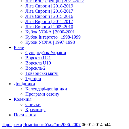
Ліга Конференцій | 2021-2022
Ліга Європи | 2018-2019
Ліга Європи | 2016-2017
Ліга Європи | 2015-2016
Ліга Європи | 2011-2012
Ліга Європи | 2009-2010
Кубок УЄФА | 2000-2001
Кубок Інтертото | 1998-1999
Кубок УЄФА | 1997-1998
Різне
Суперкубок України
Ворскла U21
Ворскла U19
Ворскла-2
Товариські матчі
Турніри
Довідники
Календарі-довідники
Програми сезону
Колекція
Списки
Крамниця
Посилання
Програми
Чемпіонат України
2006-2007
06.01.2014
544