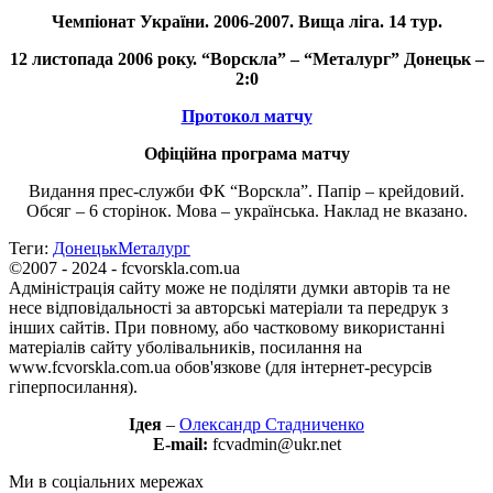
Чемпіонат України.
2006-2007.
Вища ліга. 14 тур.
12 листопада 2006 року. “Ворскла” – “Металург” Донецьк –
2:0
Протокол матчу
Офіційна програма матчу
Видання прес-служби ФК “Ворскла”. Папір – крейдовий.
Обсяг – 6 сторінок. Мова – українська. Наклад не вказано.
Теги:
Донецьк
Металург
©2007 - 2024 - fcvorskla.com.ua
Адміністрація сайту може не поділяти думки авторів та не
несе відповідальності за авторські матеріали та передрук з
інших сайтів. При повному, або частковому використанні
матеріалів сайту уболівальників, посилання на
www.fcvorskla.com.ua обов'язкове (для інтернет-ресурсів
гіперпосилання).
Ідея
–
Олександр Стадниченко
E-mail:
fcvadmin@ukr.net
Ми в соціальних мережах