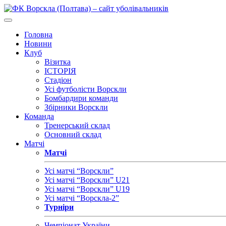
Головна
Новини
Клуб
Візитка
ІСТОРІЯ
Стадіон
Усі футболісти Ворскли
Бомбардири команди
Збірники Ворскли
Команда
Тренерський склад
Основний склад
Матчі
Матчі
Усі матчі “Ворскли”
Усі матчі “Ворскли” U21
Усі матчі “Ворскли” U19
Усі матчі “Ворскла-2”
Турніри
Чемпіонат України