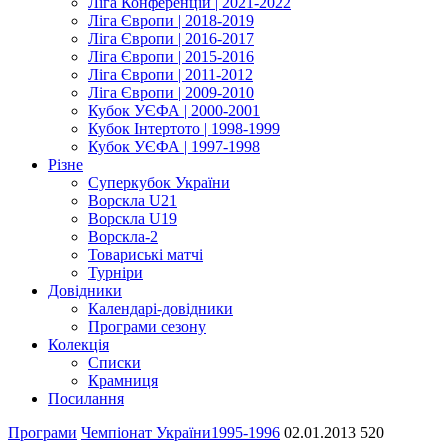
Ліга Конференцій | 2021-2022
Ліга Європи | 2018-2019
Ліга Європи | 2016-2017
Ліга Європи | 2015-2016
Ліга Європи | 2011-2012
Ліга Європи | 2009-2010
Кубок УЄФА | 2000-2001
Кубок Інтертото | 1998-1999
Кубок УЄФА | 1997-1998
Різне
Суперкубок України
Ворскла U21
Ворскла U19
Ворскла-2
Товариські матчі
Турніри
Довідники
Календарі-довідники
Програми сезону
Колекція
Списки
Крамниця
Посилання
Програми
Чемпіонат України
1995-1996
02.01.2013
520