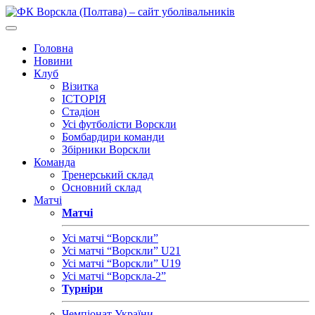
Головна
Новини
Клуб
Візитка
ІСТОРІЯ
Стадіон
Усі футболісти Ворскли
Бомбардири команди
Збірники Ворскли
Команда
Тренерський склад
Основний склад
Матчі
Матчі
Усі матчі “Ворскли”
Усі матчі “Ворскли” U21
Усі матчі “Ворскли” U19
Усі матчі “Ворскла-2”
Турніри
Чемпіонат України