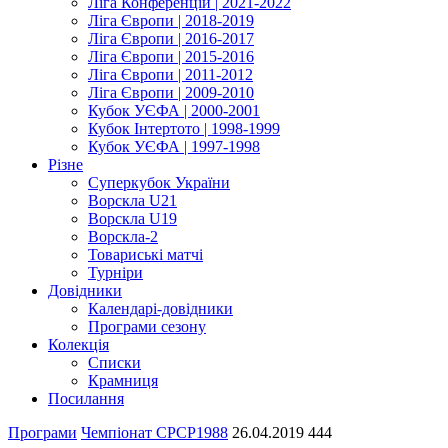
Ліга Конференцій | 2021-2022
Ліга Європи | 2018-2019
Ліга Європи | 2016-2017
Ліга Європи | 2015-2016
Ліга Європи | 2011-2012
Ліга Європи | 2009-2010
Кубок УЄФА | 2000-2001
Кубок Інтертото | 1998-1999
Кубок УЄФА | 1997-1998
Різне
Суперкубок України
Ворскла U21
Ворскла U19
Ворскла-2
Товариські матчі
Турніри
Довідники
Календарі-довідники
Програми сезону
Колекція
Списки
Крамниця
Посилання
Програми
Чемпіонат СРСР
1988
26.04.2019
444