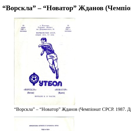
“Ворскла” – “Новатор” Жданов (Чемпіона
“Ворскла” – “Новатор” Жданов (Чемпіонат СРСР. 1987. Дру