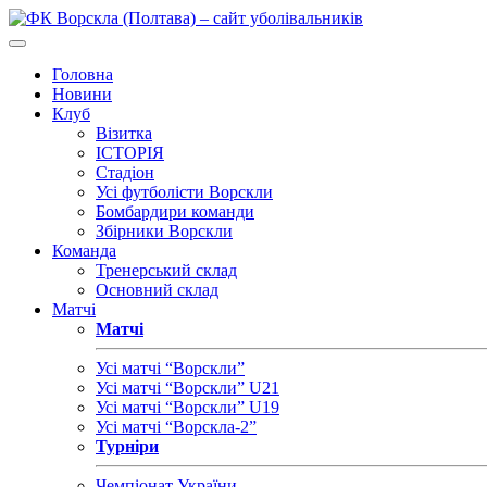
Головна
Новини
Клуб
Візитка
ІСТОРІЯ
Стадіон
Усі футболісти Ворскли
Бомбардири команди
Збірники Ворскли
Команда
Тренерський склад
Основний склад
Матчі
Матчі
Усі матчі “Ворскли”
Усі матчі “Ворскли” U21
Усі матчі “Ворскли” U19
Усі матчі “Ворскла-2”
Турніри
Чемпіонат України