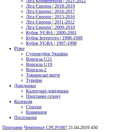
Ліга Конференцій | 2021-2022
Ліга Європи | 2018-2019
Ліга Європи | 2016-2017
Ліга Європи | 2015-2016
Ліга Європи | 2011-2012
Ліга Європи | 2009-2010
Кубок УЄФА | 2000-2001
Кубок Інтертото | 1998-1999
Кубок УЄФА | 1997-1998
Різне
Суперкубок України
Ворскла U21
Ворскла U19
Ворскла-2
Товариські матчі
Турніри
Довідники
Календарі-довідники
Програми сезону
Колекція
Списки
Крамниця
Посилання
Програми
Чемпіонат СРСР
1987
21.04.2019
450