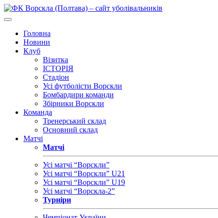
Головна
Новини
Клуб
Візитка
ІСТОРІЯ
Стадіон
Усі футболісти Ворскли
Бомбардири команди
Збірники Ворскли
Команда
Тренерський склад
Основний склад
Матчі
Матчі
Усі матчі “Ворскли”
Усі матчі “Ворскли” U21
Усі матчі “Ворскли” U19
Усі матчі “Ворскла-2”
Турніри
Чемпіонат України