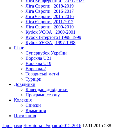
Ліга Конференцій | 2021-2022
Ліга Європи | 2018-2019
Ліга Європи | 2016-2017
Ліга Європи | 2015-2016
Ліга Європи | 2011-2012
Ліга Європи | 2009-2010
Кубок УЄФА | 2000-2001
Кубок Інтертото | 1998-1999
Кубок УЄФА | 1997-1998
Різне
Суперкубок України
Ворскла U21
Ворскла U19
Ворскла-2
Товариські матчі
Турніри
Довідники
Календарі-довідники
Програми сезону
Колекція
Списки
Крамниця
Посилання
Програми
Чемпіонат України
2015-2016
12.11.2015
538