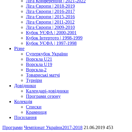
Ліга Конференцій | 2021-2022
Ліга Європи | 2018-2019
Ліга Європи | 2016-2017
Ліга Європи | 2015-2016
Ліга Європи | 2011-2012
Ліга Європи | 2009-2010
Кубок УЄФА | 2000-2001
Кубок Інтертото | 1998-1999
Кубок УЄФА | 1997-1998
Різне
Суперкубок України
Ворскла U21
Ворскла U19
Ворскла-2
Товариські матчі
Турніри
Довідники
Календарі-довідники
Програми сезону
Колекція
Списки
Крамниця
Посилання
Програми
Чемпіонат України
2017-2018
21.06.2019
453