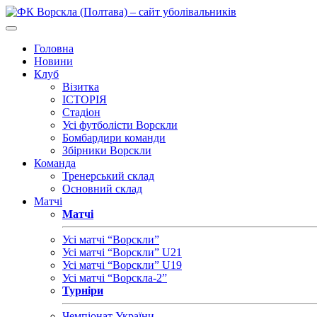
Головна
Новини
Клуб
Візитка
ІСТОРІЯ
Стадіон
Усі футболісти Ворскли
Бомбардири команди
Збірники Ворскли
Команда
Тренерський склад
Основний склад
Матчі
Матчі
Усі матчі “Ворскли”
Усі матчі “Ворскли” U21
Усі матчі “Ворскли” U19
Усі матчі “Ворскла-2”
Турніри
Чемпіонат України