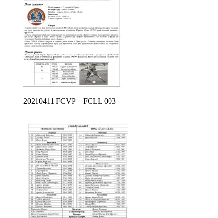
20210411 FCVP – FCLL 003