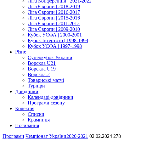
Ліга Конференцій | 2021-2022
Ліга Європи | 2018-2019
Ліга Європи | 2016-2017
Ліга Європи | 2015-2016
Ліга Європи | 2011-2012
Ліга Європи | 2009-2010
Кубок УЄФА | 2000-2001
Кубок Інтертото | 1998-1999
Кубок УЄФА | 1997-1998
Різне
Суперкубок України
Ворскла U21
Ворскла U19
Ворскла-2
Товариські матчі
Турніри
Довідники
Календарі-довідники
Програми сезону
Колекція
Списки
Крамниця
Посилання
Програми
Чемпіонат України
2020-2021
02.02.2024
278