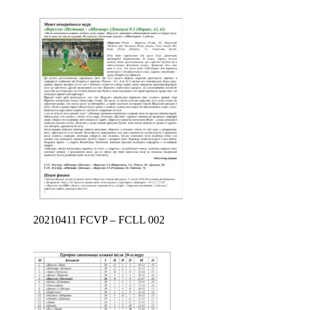
20210411 FCVP – FCLL 002