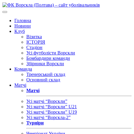
Головна
Новини
Клуб
Візитка
ІСТОРІЯ
Стадіон
Усі футболісти Ворскли
Бомбардири команди
Збірники Ворскли
Команда
Тренерський склад
Основний склад
Матчі
Матчі
Усі матчі “Ворскли”
Усі матчі “Ворскли” U21
Усі матчі “Ворскли” U19
Усі матчі “Ворскла-2”
Турніри
Чемпіонат України