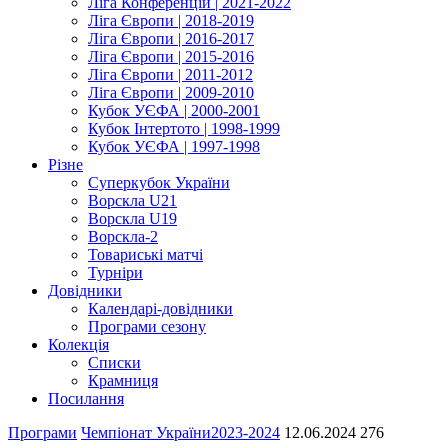
Ліга Конференцій | 2021-2022
Ліга Європи | 2018-2019
Ліга Європи | 2016-2017
Ліга Європи | 2015-2016
Ліга Європи | 2011-2012
Ліга Європи | 2009-2010
Кубок УЄФА | 2000-2001
Кубок Інтертото | 1998-1999
Кубок УЄФА | 1997-1998
Різне
Суперкубок України
Ворскла U21
Ворскла U19
Ворскла-2
Товариські матчі
Турніри
Довідники
Календарі-довідники
Програми сезону
Колекція
Списки
Крамниця
Посилання
Програми
Чемпіонат України
2023-2024
12.06.2024
276