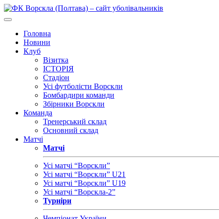
Головна
Новини
Клуб
Візитка
ІСТОРІЯ
Стадіон
Усі футболісти Ворскли
Бомбардири команди
Збірники Ворскли
Команда
Тренерський склад
Основний склад
Матчі
Матчі
Усі матчі “Ворскли”
Усі матчі “Ворскли” U21
Усі матчі “Ворскли” U19
Усі матчі “Ворскла-2”
Турніри
Чемпіонат України