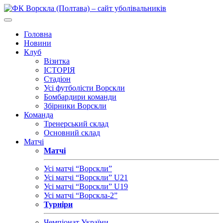
Головна
Новини
Клуб
Візитка
ІСТОРІЯ
Стадіон
Усі футболісти Ворскли
Бомбардири команди
Збірники Ворскли
Команда
Тренерський склад
Основний склад
Матчі
Матчі
Усі матчі “Ворскли”
Усі матчі “Ворскли” U21
Усі матчі “Ворскли” U19
Усі матчі “Ворскла-2”
Турніри
Чемпіонат України