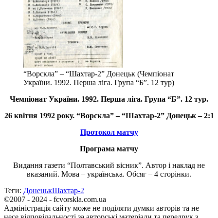
“Ворскла” – “Шахтар-2” Донецьк (Чемпіонат
України. 1992. Перша ліга. Група “Б”. 12 тур)
Чемпіонат України.
1992. Перша ліга
. Група “Б”. 12 тур.
26 квітня 1992 року. “Ворскла” – “Шахтар-2” Донецьк – 2:1
Протокол матчу
Програма матчу
Видання газети “Полтавський вісник”. Автор і наклад не
вказаний. Мова – українська. Обсяг – 4 сторінки.
Теги:
Донецьк
Шахтар-2
©2007 - 2024 - fcvorskla.com.ua
Адміністрація сайту може не поділяти думки авторів та не
несе відповідальності за авторські матеріали та передрук з