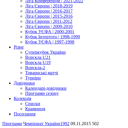
Ліга Конференцій | 2021-2022
Ліга Європи | 2018-2019
Ліга Європи | 2016-2017
Ліга Європи | 2015-2016
Ліга Європи | 2011-2012
Ліга Європи | 2009-2010
Кубок УЄФА | 2000-2001
Кубок Інтертото | 1998-1999
Кубок УЄФА | 1997-1998
Різне
Суперкубок України
Ворскла U21
Ворскла U19
Ворскла-2
Товариські матчі
Турніри
Довідники
Календарі-довідники
Програми сезону
Колекція
Списки
Крамниця
Посилання
Програми
Чемпіонат України
1992
09.11.2015
502