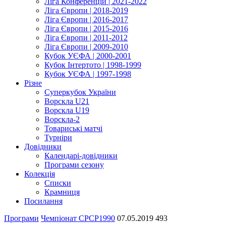
Ліга Конференцій | 2021-2022
Ліга Європи | 2018-2019
Ліга Європи | 2016-2017
Ліга Європи | 2015-2016
Ліга Європи | 2011-2012
Ліга Європи | 2009-2010
Кубок УЄФА | 2000-2001
Кубок Інтертото | 1998-1999
Кубок УЄФА | 1997-1998
Різне
Суперкубок України
Ворскла U21
Ворскла U19
Ворскла-2
Товариські матчі
Турніри
Довідники
Календарі-довідники
Програми сезону
Колекція
Списки
Крамниця
Посилання
Програми
Чемпіонат СРСР
1990
07.05.2019
493