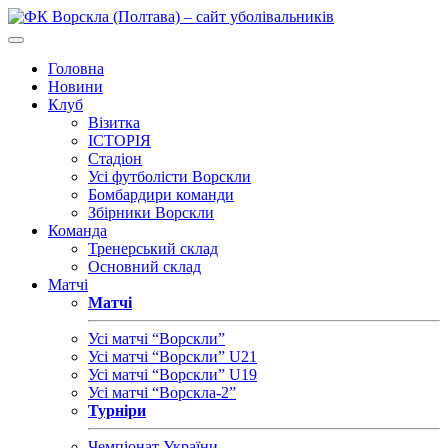
Головна
Новини
Клуб
Візитка
ІСТОРІЯ
Стадіон
Усі футболісти Ворскли
Бомбардири команди
Збірники Ворскли
Команда
Тренерський склад
Основний склад
Матчі
Матчі
Усі матчі “Ворскли”
Усі матчі “Ворскли” U21
Усі матчі “Ворскли” U19
Усі матчі “Ворскла-2”
Турніри
Чемпіонат України