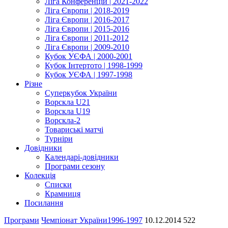
Ліга Конференцій | 2021-2022
Ліга Європи | 2018-2019
Ліга Європи | 2016-2017
Ліга Європи | 2015-2016
Ліга Європи | 2011-2012
Ліга Європи | 2009-2010
Кубок УЄФА | 2000-2001
Кубок Інтертото | 1998-1999
Кубок УЄФА | 1997-1998
Різне
Суперкубок України
Ворскла U21
Ворскла U19
Ворскла-2
Товариські матчі
Турніри
Довідники
Календарі-довідники
Програми сезону
Колекція
Списки
Крамниця
Посилання
Програми
Чемпіонат України
1996-1997
10.12.2014
522