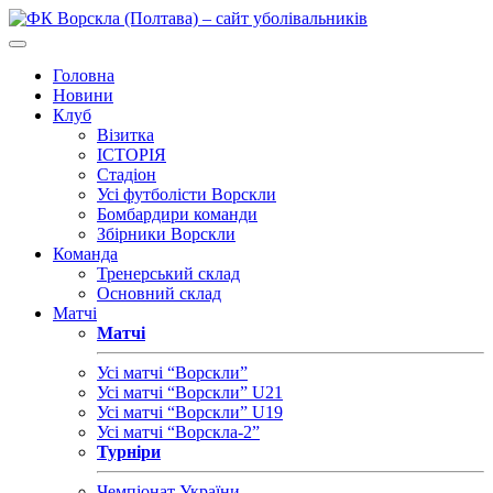
Головна
Новини
Клуб
Візитка
ІСТОРІЯ
Стадіон
Усі футболісти Ворскли
Бомбардири команди
Збірники Ворскли
Команда
Тренерський склад
Основний склад
Матчі
Матчі
Усі матчі “Ворскли”
Усі матчі “Ворскли” U21
Усі матчі “Ворскли” U19
Усі матчі “Ворскла-2”
Турніри
Чемпіонат України