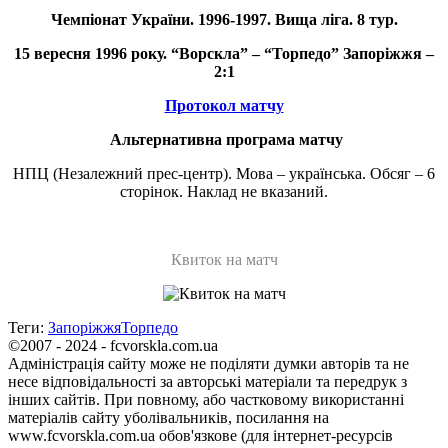
Чемпіонат України.
1996-1997. Вища ліга
. 8 тур.
15 вересня 1996 року. “Ворскла” – “Торпедо” Запоріжжя –
2:1
Протокол матчу
Альтернативна програма
матчу
НПЦ (Незалежний прес-центр). Мова – українська. Обсяг – 6
сторінок. Наклад не вказаний.
Квиток на матч
Теги:
Запоріжжя
Торпедо
©2007 - 2024 - fcvorskla.com.ua
Адміністрація сайту може не поділяти думки авторів та не
несе відповідальності за авторські матеріали та передрук з
інших сайтів. При повному, або частковому використанні
матеріалів сайту уболівальників, посилання на
www.fcvorskla.com.ua обов'язкове (для інтернет-ресурсів