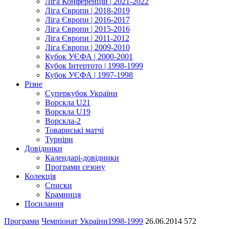
Ліга Конференцій | 2021-2022
Ліга Європи | 2018-2019
Ліга Європи | 2016-2017
Ліга Європи | 2015-2016
Ліга Європи | 2011-2012
Ліга Європи | 2009-2010
Кубок УЄФА | 2000-2001
Кубок Інтертото | 1998-1999
Кубок УЄФА | 1997-1998
Різне
Суперкубок України
Ворскла U21
Ворскла U19
Ворскла-2
Товариські матчі
Турніри
Довідники
Календарі-довідники
Програми сезону
Колекція
Списки
Крамниця
Посилання
Програми
Чемпіонат України
1998-1999
26.06.2014
572