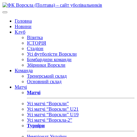
Головна
Новини
Клуб
Візитка
ІСТОРІЯ
Стадіон
Усі футболісти Ворскли
Бомбардири команди
Збірники Ворскли
Команда
Тренерський склад
Основний склад
Матчі
Матчі
Усі матчі “Ворскли”
Усі матчі “Ворскли” U21
Усі матчі “Ворскли” U19
Усі матчі “Ворскла-2”
Турніри
Чемпіонат України