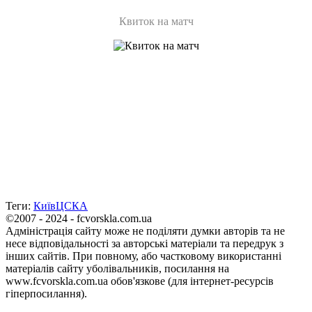
Квиток на матч
Теги:
Київ
ЦСКА
©2007 - 2024 - fcvorskla.com.ua
Адміністрація сайту може не поділяти думки авторів та не
несе відповідальності за авторські матеріали та передрук з
інших сайтів. При повному, або частковому використанні
матеріалів сайту уболівальників, посилання на
www.fcvorskla.com.ua обов'язкове (для інтернет-ресурсів
гіперпосилання).
Ідея
–
Олександр Стадниченко
E-mail:
fcvadmin@ukr.net
Ми в соціальних мережах