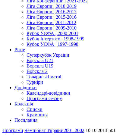
Ліга Конференцій | 2021-2022
Ліга Європи | 2018-2019
Ліга Європи | 2016-2017
Ліга Європи | 2015-2016
Ліга Європи | 2011-2012
Ліга Європи | 2009-2010
Кубок УЄФА | 2000-2001
Кубок Інтертото | 1998-1999
Кубок УЄФА | 1997-1998
Різне
Суперкубок України
Ворскла U21
Ворскла U19
Ворскла-2
Товариські матчі
Турніри
Довідники
Календарі-довідники
Програми сезону
Колекція
Списки
Крамниця
Посилання
Програми
Чемпіонат України
2001-2002
10.10.2013
501