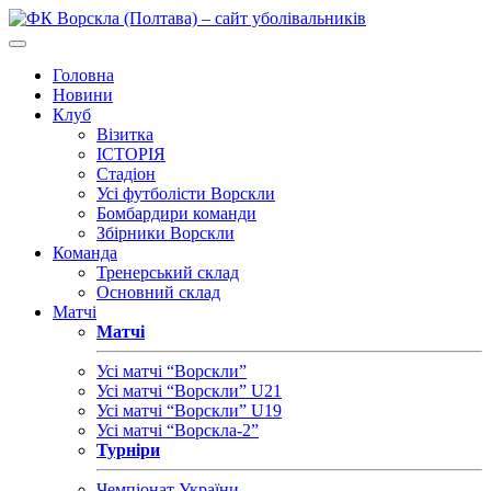
Головна
Новини
Клуб
Візитка
ІСТОРІЯ
Стадіон
Усі футболісти Ворскли
Бомбардири команди
Збірники Ворскли
Команда
Тренерський склад
Основний склад
Матчі
Матчі
Усі матчі “Ворскли”
Усі матчі “Ворскли” U21
Усі матчі “Ворскли” U19
Усі матчі “Ворскла-2”
Турніри
Чемпіонат України