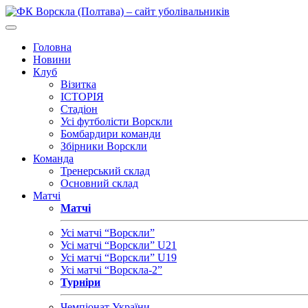
Головна
Новини
Клуб
Візитка
ІСТОРІЯ
Стадіон
Усі футболісти Ворскли
Бомбардири команди
Збірники Ворскли
Команда
Тренерський склад
Основний склад
Матчі
Матчі
Усі матчі “Ворскли”
Усі матчі “Ворскли” U21
Усі матчі “Ворскли” U19
Усі матчі “Ворскла-2”
Турніри
Чемпіонат України