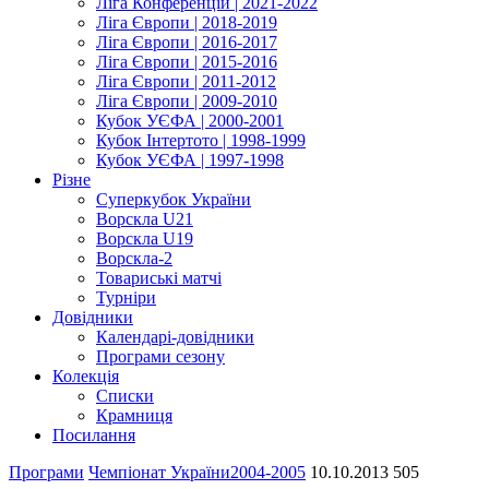
Ліга Конференцій | 2021-2022
Ліга Європи | 2018-2019
Ліга Європи | 2016-2017
Ліга Європи | 2015-2016
Ліга Європи | 2011-2012
Ліга Європи | 2009-2010
Кубок УЄФА | 2000-2001
Кубок Інтертото | 1998-1999
Кубок УЄФА | 1997-1998
Різне
Суперкубок України
Ворскла U21
Ворскла U19
Ворскла-2
Товариські матчі
Турніри
Довідники
Календарі-довідники
Програми сезону
Колекція
Списки
Крамниця
Посилання
Програми
Чемпіонат України
2004-2005
10.10.2013
505