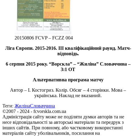
20150806 FCVP – FCZZ 004
Ліга Європи. 2015-2016. ІІІ кваліфікаційний раунд. Матч-
відповідь.
6 серпня 2015 року. “Ворскла” – “Жиліна” Словаччина –
3:1 ОТ
Альтернативна програма матчу
Автор – І. Костогриз. Колір. Обсяг – 4 сторінки. Мова –
українська. Наклад не вказаний.
Теги:
Жиліна
Словаччина
©2007 - 2024 - fcvorskla.com.ua
Адміністрація сайту може не поділяти думки авторів та не
несе відповідальності за авторські матеріали та передрук з
інших сайтів. При повному, або частковому використанні
матеріалів сайту уболівальників, посилання на