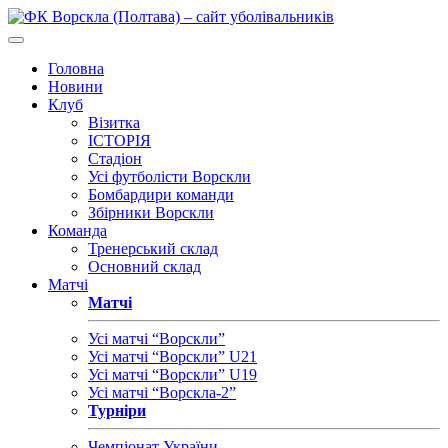
Головна
Новини
Клуб
Візитка
ІСТОРІЯ
Стадіон
Усі футболісти Ворскли
Бомбардири команди
Збірники Ворскли
Команда
Тренерський склад
Основний склад
Матчі
Матчі
Усі матчі “Ворскли”
Усі матчі “Ворскли” U21
Усі матчі “Ворскли” U19
Усі матчі “Ворскла-2”
Турніри
Чемпіонат України