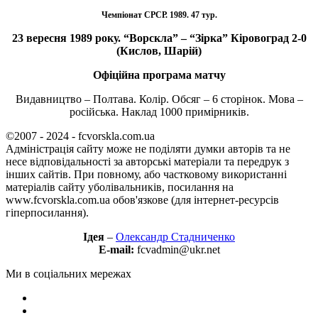
Чемпіонат СРСР. 1989. 47 тур.
23 вересня 1989 року. “Ворскла” – “Зірка” Кіровоград 2-0
(Кислов, Шарій)
Офіційна програма матчу
Видавництво – Полтава. Колір. Обсяг – 6 сторінок. Мова –
російська. Наклад 1000 примірників.
©2007 - 2024 - fcvorskla.com.ua
Адміністрація сайту може не поділяти думки авторів та не
несе відповідальності за авторські матеріали та передрук з
інших сайтів. При повному, або частковому використанні
матеріалів сайту уболівальників, посилання на
www.fcvorskla.com.ua обов'язкове (для інтернет-ресурсів
гіперпосилання).
Ідея
–
Олександр Стадниченко
E-mail:
fcvadmin@ukr.net
Ми в соціальних мережах