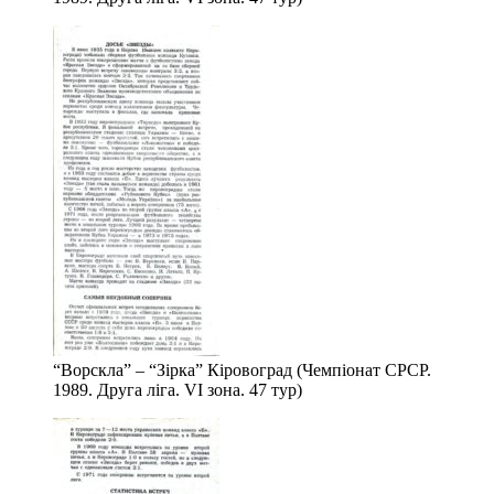
“Ворскла” – “Зірка” Кіровоград (Чемпіонат СРСР.
1989. Друга ліга. VІ зона. 47 тур)