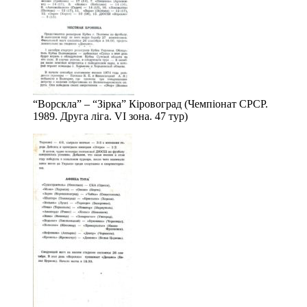
“Ворскла” – “Зірка” Кіровоград (Чемпіонат СРСР.
1989. Друга ліга. VІ зона. 47 тур)