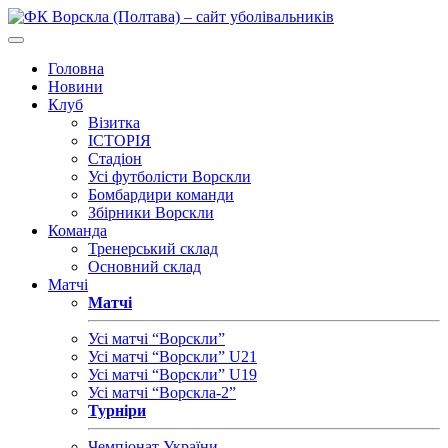
Головна
Новини
Клуб
Візитка
ІСТОРІЯ
Стадіон
Усі футболісти Ворскли
Бомбардири команди
Збірники Ворскли
Команда
Тренерський склад
Основний склад
Матчі
Матчі
Усі матчі “Ворскли”
Усі матчі “Ворскли” U21
Усі матчі “Ворскли” U19
Усі матчі “Ворскла-2”
Турніри
Чемпіонат України