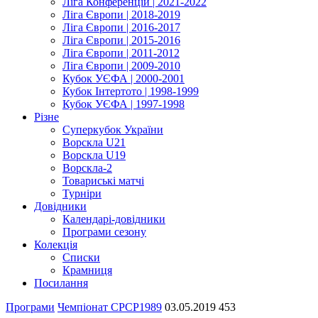
Ліга Конференцій | 2021-2022
Ліга Європи | 2018-2019
Ліга Європи | 2016-2017
Ліга Європи | 2015-2016
Ліга Європи | 2011-2012
Ліга Європи | 2009-2010
Кубок УЄФА | 2000-2001
Кубок Інтертото | 1998-1999
Кубок УЄФА | 1997-1998
Різне
Суперкубок України
Ворскла U21
Ворскла U19
Ворскла-2
Товариські матчі
Турніри
Довідники
Календарі-довідники
Програми сезону
Колекція
Списки
Крамниця
Посилання
Програми
Чемпіонат СРСР
1989
03.05.2019
453