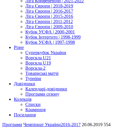
Ліга Конференцій | 2021-2022
Ліга Європи | 2018-2019
Ліга Європи | 2016-2017
Ліга Європи | 2015-2016
Ліга Європи | 2011-2012
Ліга Європи | 2009-2010
Кубок УЄФА | 2000-2001
Кубок Інтертото | 1998-1999
Кубок УЄФА | 1997-1998
Різне
Суперкубок України
Ворскла U21
Ворскла U19
Ворскла-2
Товариські матчі
Турніри
Довідники
Календарі-довідники
Програми сезону
Колекція
Списки
Крамниця
Посилання
Програми
Чемпіонат України
2016-2017
20.06.2019
554