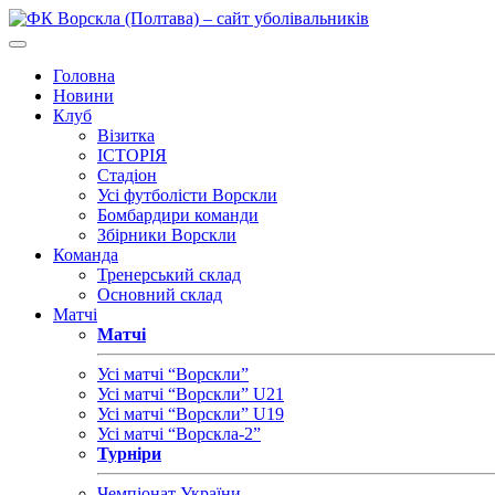
Головна
Новини
Клуб
Візитка
ІСТОРІЯ
Стадіон
Усі футболісти Ворскли
Бомбардири команди
Збірники Ворскли
Команда
Тренерський склад
Основний склад
Матчі
Матчі
Усі матчі “Ворскли”
Усі матчі “Ворскли” U21
Усі матчі “Ворскли” U19
Усі матчі “Ворскла-2”
Турніри
Чемпіонат України