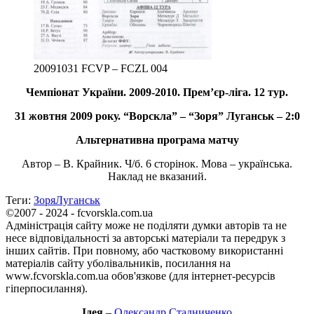
20091031 FCVP – FCZL 004
Чемпіонат України. 2009-2010. Прем’єр-ліга. 12 тур.
31 жовтня 2009 року. “Ворскла” – “Зоря” Луганськ – 2:0
Альтернативна програма матчу
Автор – В. Крайник. Ч/б. 6 сторінок. Мова – українська.
Наклад не вказаний.
Теги:
Зоря
Луганськ
©2007 - 2024 - fcvorskla.com.ua
Адміністрація сайту може не поділяти думки авторів та не
несе відповідальності за авторські матеріали та передрук з
інших сайтів. При повному, або частковому використанні
матеріалів сайту уболівальників, посилання на
www.fcvorskla.com.ua обов'язкове (для інтернет-ресурсів
гіперпосилання).
Ідея
–
Олександр Стадниченко