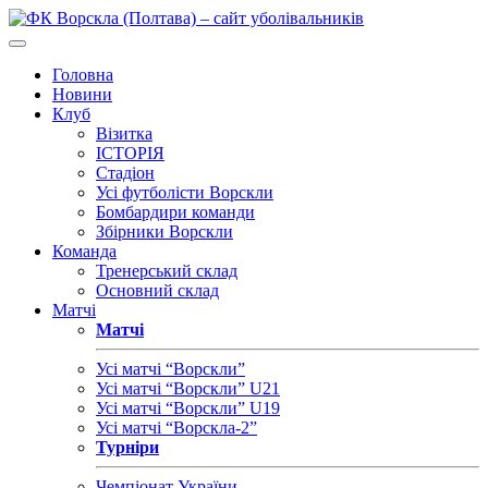
Головна
Новини
Клуб
Візитка
ІСТОРІЯ
Стадіон
Усі футболісти Ворскли
Бомбардири команди
Збірники Ворскли
Команда
Тренерський склад
Основний склад
Матчі
Матчі
Усі матчі “Ворскли”
Усі матчі “Ворскли” U21
Усі матчі “Ворскли” U19
Усі матчі “Ворскла-2”
Турніри
Чемпіонат України