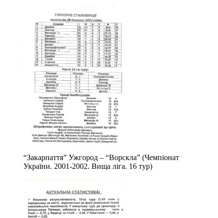
“Закарпаття” Ужгород – “Ворскла” (Чемпіонат
України. 2001-2002. Вища ліга. 16 тур)