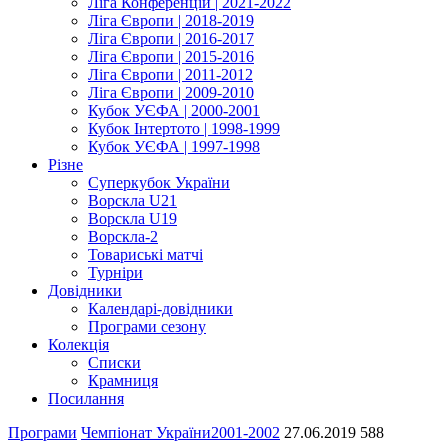
Ліга Конференцій | 2021-2022
Ліга Європи | 2018-2019
Ліга Європи | 2016-2017
Ліга Європи | 2015-2016
Ліга Європи | 2011-2012
Ліга Європи | 2009-2010
Кубок УЄФА | 2000-2001
Кубок Інтертото | 1998-1999
Кубок УЄФА | 1997-1998
Різне
Суперкубок України
Ворскла U21
Ворскла U19
Ворскла-2
Товариські матчі
Турніри
Довідники
Календарі-довідники
Програми сезону
Колекція
Списки
Крамниця
Посилання
Програми
Чемпіонат України
2001-2002
27.06.2019
588