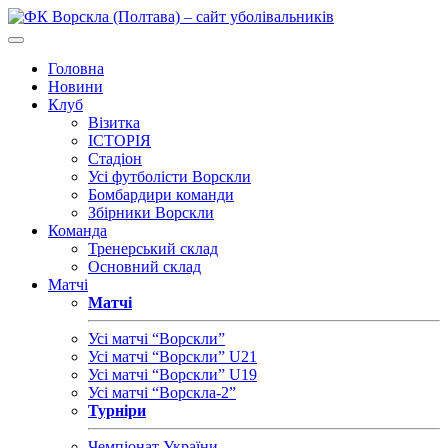
Головна
Новини
Клуб
Візитка
ІСТОРІЯ
Стадіон
Усі футболісти Ворскли
Бомбардири команди
Збірники Ворскли
Команда
Тренерський склад
Основний склад
Матчі
Матчі
Усі матчі “Ворскли”
Усі матчі “Ворскли” U21
Усі матчі “Ворскли” U19
Усі матчі “Ворскла-2”
Турніри
Чемпіонат України