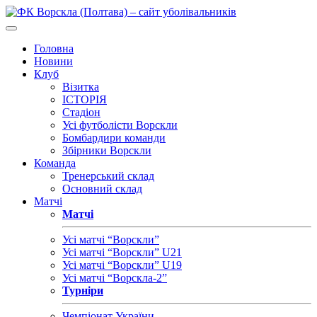
Головна
Новини
Клуб
Візитка
ІСТОРІЯ
Стадіон
Усі футболісти Ворскли
Бомбардири команди
Збірники Ворскли
Команда
Тренерський склад
Основний склад
Матчі
Матчі
Усі матчі “Ворскли”
Усі матчі “Ворскли” U21
Усі матчі “Ворскли” U19
Усі матчі “Ворскла-2”
Турніри
Чемпіонат України