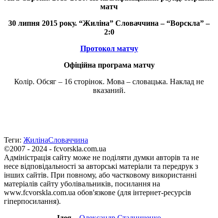
матч
30 липня 2015 року.
“Жиліна” Словаччина
– “Ворскла” –
2:0
Протокол матчу
Офіційна програма матчу
Колір. Обсяг – 16 сторінок. Мова – словацька. Наклад не
вказаний.
Теги:
Жиліна
Словаччина
©2007 - 2024 - fcvorskla.com.ua
Адміністрація сайту може не поділяти думки авторів та не
несе відповідальності за авторські матеріали та передрук з
інших сайтів. При повному, або частковому використанні
матеріалів сайту уболівальників, посилання на
www.fcvorskla.com.ua обов'язкове (для інтернет-ресурсів
гіперпосилання).
Ідея
–
Олександр Стадниченко