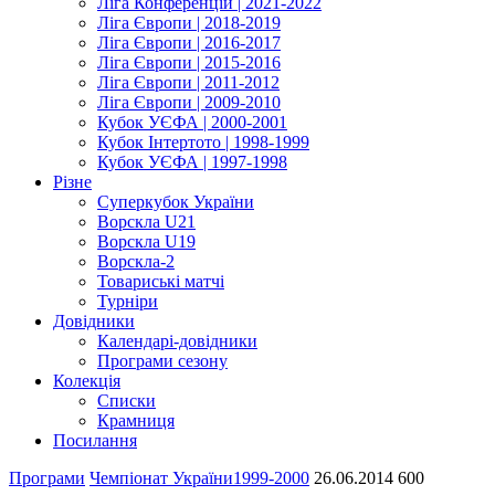
Ліга Конференцій | 2021-2022
Ліга Європи | 2018-2019
Ліга Європи | 2016-2017
Ліга Європи | 2015-2016
Ліга Європи | 2011-2012
Ліга Європи | 2009-2010
Кубок УЄФА | 2000-2001
Кубок Інтертото | 1998-1999
Кубок УЄФА | 1997-1998
Різне
Суперкубок України
Ворскла U21
Ворскла U19
Ворскла-2
Товариські матчі
Турніри
Довідники
Календарі-довідники
Програми сезону
Колекція
Списки
Крамниця
Посилання
Програми
Чемпіонат України
1999-2000
26.06.2014
600