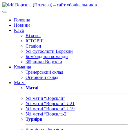
Головна
Новини
Клуб
Візитка
ІСТОРІЯ
Стадіон
Усі футболісти Ворскли
Бомбардири команди
Збірники Ворскли
Команда
Тренерський склад
Основний склад
Матчі
Матчі
Усі матчі “Ворскли”
Усі матчі “Ворскли” U21
Усі матчі “Ворскли” U19
Усі матчі “Ворскла-2”
Турніри
Чемпіонат України