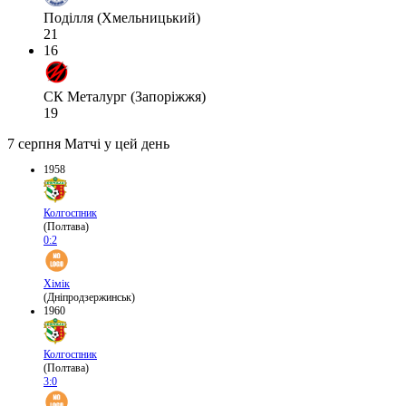
Поділля (Хмельницький)
21
16
СК Металург (Запоріжжя)
19
7 серпня
Матчі у цей день
1958
Колгоспник
(Полтава)
0:2
Хімік
(Дніпродзержинськ)
1960
Колгоспник
(Полтава)
3:0