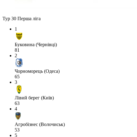
Тур 30
Перша ліга
1
Буковина (Чернівці)
81
2
Чорноморець (Одеса)
65
3
Лівий берег (Київ)
63
4
Агробізнес (Волочиськ)
53
5