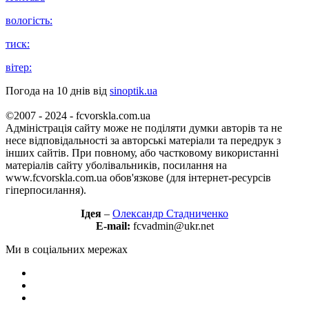
вологість:
тиск:
вітер:
Погода на 10 днів від
sinoptik.ua
©2007 - 2024 - fcvorskla.com.ua
Адміністрація сайту може не поділяти думки авторів та не
несе відповідальності за авторські матеріали та передрук з
інших сайтів. При повному, або частковому використанні
матеріалів сайту уболівальників, посилання на
www.fcvorskla.com.ua обов'язкове (для інтернет-ресурсів
гіперпосилання).
Ідея
–
Олександр Стадниченко
E-mail:
fcvadmin@ukr.net
Ми в соціальних мережах