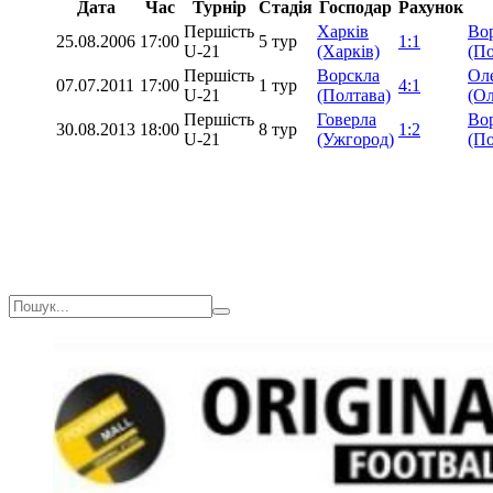
Дата
Час
Турнір
Стадія
Господар
Рахунок
Першість
Харків
Во
25.08.2006
17:00
5 тур
1:1
U-21
(Харків)
(По
Першість
Ворскла
Ол
07.07.2011
17:00
1 тур
4:1
U-21
(Полтава)
(Ол
Першість
Говерла
Во
30.08.2013
18:00
8 тур
1:2
U-21
(Ужгород)
(По