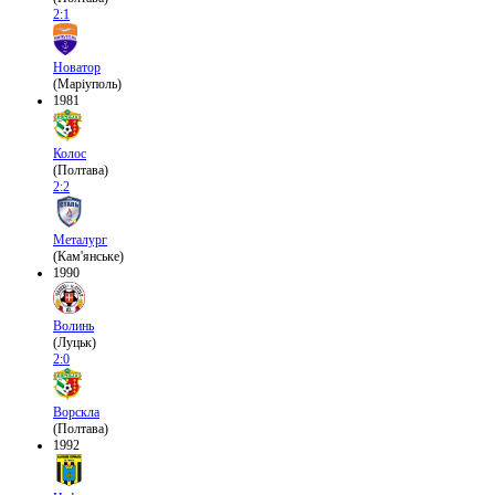
2:1
Новатор
(Маріуполь)
1981
Колос
(Полтава)
2:2
Металург
(Кам'янське)
1990
Волинь
(Луцьк)
2:0
Ворскла
(Полтава)
1992