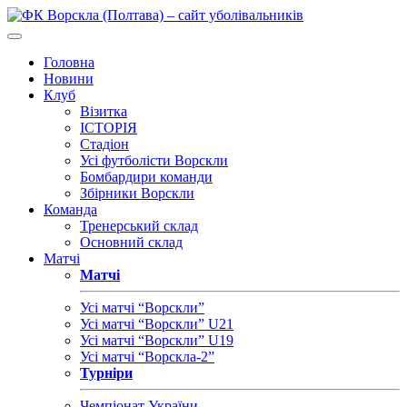
Головна
Новини
Клуб
Візитка
ІСТОРІЯ
Стадіон
Усі футболісти Ворскли
Бомбардири команди
Збірники Ворскли
Команда
Тренерський склад
Основний склад
Матчі
Матчі
Усі матчі “Ворскли”
Усі матчі “Ворскли” U21
Усі матчі “Ворскли” U19
Усі матчі “Ворскла-2”
Турніри
Чемпіонат України