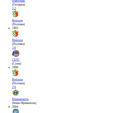
Нафтовик
(Охтирка)
3:2
Ворскла
(Полтава)
1993
Ворскла
(Полтава)
2:0
СБТС
(Суми)
1999
Ворскла
(Полтава)
2:0
Прикарпаття
(Івано-Франківськ)
2004