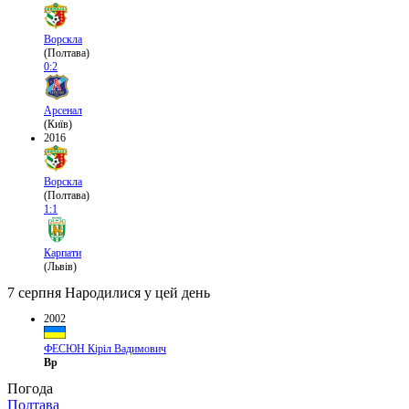
Ворскла
(Полтава)
0:2
Арсенал
(Київ)
2016
Ворскла
(Полтава)
1:1
Карпати
(Львів)
7 серпня
Народилися у цей день
2002
ФЕСЮН Кіріл Вадимович
Вр
Погода
Полтава