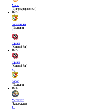
Хімік
(Дніпродзержинськ)
1963
Колгоспник
(Полтава)
3:0
Гірник
(Кривий Ріг)
1965
Гірник
(Кривий Ріг)
2:0
Колос
(Полтава)
1969
Металург
(Запоріжжя)
1:0