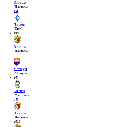
Ворскла
(Полтава)
1:4
Динамо
(Київ)
1998
Ворскла
(Полтава)
0:1
Металург
(Маріуполь)
2014
Говерла
(Ужгород)
0:0
Ворскла
(Полтава)
2021