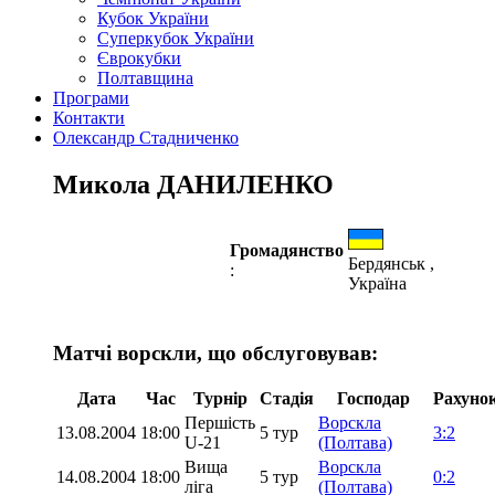
Кубок України
Суперкубок України
Єврокубки
Полтавщина
Програми
Контакти
Олександр Стадниченко
Микола ДАНИЛЕНКО
Громадянство
Бердянськ ,
:
Україна
Матчі ворскли, що обслуговував:
Дата
Час
Турнір
Стадія
Господар
Рахуно
Першість
Ворскла
13.08.2004
18:00
5 тур
3:2
U-21
(Полтава)
Вища
Ворскла
14.08.2004
18:00
5 тур
0:2
ліга
(Полтава)