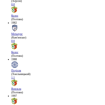
(Херсон)
0:0
Колос
(Полтава)
1982
Металург
(Кам'янське)
0:0
Колос
(Полтава)
1988
Поділля
(Хмельницький)
1:1
Ворскла
(Полтава)
1997