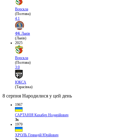
Ворскла
(Полтава)
4:1
ФК Львів
(Львів)
2025
Ворскла
(Полтава)
3:0
ЮКСА
(Тарасівка)
8 серпня
Народилися у цей день
1967
САРТАНІЯ Кахабер Нодарійович
Зх
1979
ХРОЛЬ Геннадій Юрійович
Зх