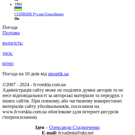
1984
СОЛЯНИК Руслан Олексійович
Нп
Погода
Полтава
вологість:
тиск:
вітер:
Погода на 10 днів від
sinoptik.ua
©2007 - 2024 - fcvorskla.com.ua
Адміністрація сайту може не поділяти думки авторів та не
несе відповідальності за авторські матеріали та передрук з
інших сайтів. При повному, або частковому використанні
матеріалів сайту уболівальників, посилання на
www.fcvorskla.com.ua обов'язкове (для інтернет-ресурсів
гіперпосилання).
Ідея
–
Олександр Стадниченко
E-mail:
fcvadmin@ukr.net