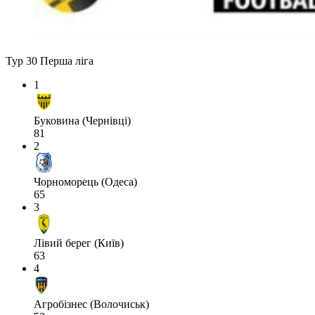
Тур 30
Перша ліга
1
Буковина (Чернівці)
81
2
Чорноморець (Одеса)
65
3
Лівий берег (Київ)
63
4
Агробізнес (Волочиськ)