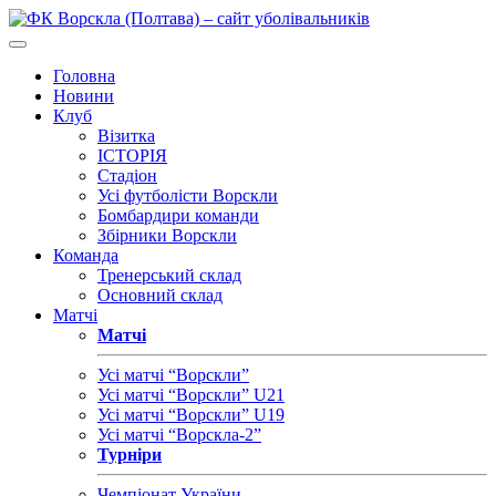
Головна
Новини
Клуб
Візитка
ІСТОРІЯ
Стадіон
Усі футболісти Ворскли
Бомбардири команди
Збірники Ворскли
Команда
Тренерський склад
Основний склад
Матчі
Матчі
Усі матчі “Ворскли”
Усі матчі “Ворскли” U21
Усі матчі “Ворскли” U19
Усі матчі “Ворскла-2”
Турніри
Чемпіонат України