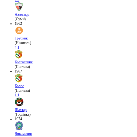
Авангард
(Суми)
1962
Трубник
(Нікополь)
4:1
Колгоспник
(Полтава)
1967
Колос
(Полтава)
1:1
Шахтар
(Горлівка)
1974
Локомотив