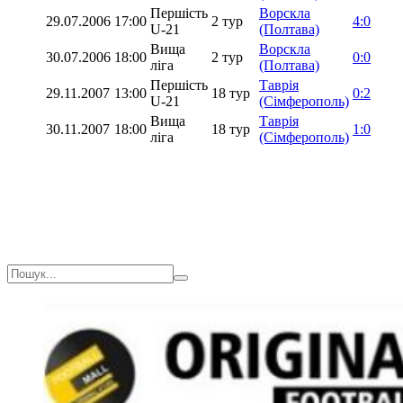
Першість
Ворскла
29.07.2006
17:00
2 тур
4:0
U-21
(Полтава)
Вища
Ворскла
30.07.2006
18:00
2 тур
0:0
ліга
(Полтава)
Першість
Таврія
29.11.2007
13:00
18 тур
0:2
U-21
(Сімферополь)
Вища
Таврія
30.11.2007
18:00
18 тур
1:0
ліга
(Сімферополь)