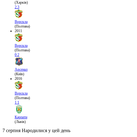
(Харків)
2:3
Ворскла
(Полтава)
2011
Ворскла
(Полтава)
0:2
Арсенал
(Київ)
2016
Ворскла
(Полтава)
1:1
Карпати
(Львів)
7 серпня
Народилися у цей день