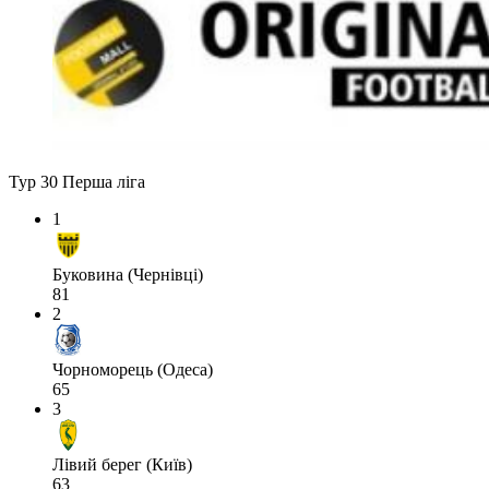
Тур 30
Перша ліга
1
Буковина (Чернівці)
81
2
Чорноморець (Одеса)
65
3
Лівий берег (Київ)
63