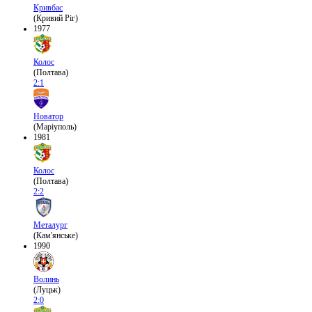
Кривбас
(Кривий Ріг)
1977
Колос
(Полтава)
2:1
Новатор
(Маріуполь)
1981
Колос
(Полтава)
2:2
Металург
(Кам'янське)
1990
Волинь
(Луцьк)
2:0