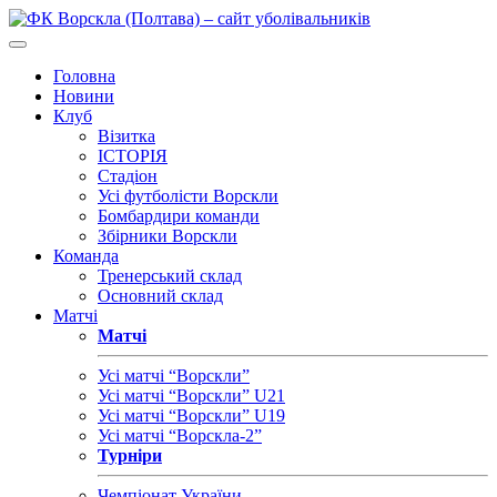
Головна
Новини
Клуб
Візитка
ІСТОРІЯ
Стадіон
Усі футболісти Ворскли
Бомбардири команди
Збірники Ворскли
Команда
Тренерський склад
Основний склад
Матчі
Матчі
Усі матчі “Ворскли”
Усі матчі “Ворскли” U21
Усі матчі “Ворскли” U19
Усі матчі “Ворскла-2”
Турніри
Чемпіонат України