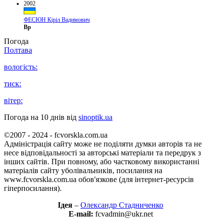
2002
ФЕСЮН Кіріл Вадимович
Вр
Погода
Полтава
вологість:
тиск:
вітер:
Погода на 10 днів від
sinoptik.ua
©2007 - 2024 - fcvorskla.com.ua
Адміністрація сайту може не поділяти думки авторів та не
несе відповідальності за авторські матеріали та передрук з
інших сайтів. При повному, або частковому використанні
матеріалів сайту уболівальників, посилання на
www.fcvorskla.com.ua обов'язкове (для інтернет-ресурсів
гіперпосилання).
Ідея
–
Олександр Стадниченко
E-mail:
fcvadmin@ukr.net