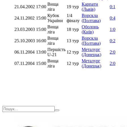
Вища
Карпати
21.04.2002
17:00
19 тур
0:1
ліга
(Львів)
Кубок
1/4
Ворскла
24.11.2002
15:00
0:4
України
фіналу
(Полтава)
Вища
Оболонь
23.03.2003
15:00
18 тур
1:0
ліга
(Київ)
Вища
Ворскла
25.10.2003
16:00
13 тур
0:2
ліга
(Полтава)
Першість
Металург
06.11.2004
13:00
12 тур
2:0
U-21
(Донецьк)
Вища
Металург
07.11.2004
15:00
12 тур
2:0
ліга
(Донецьк)