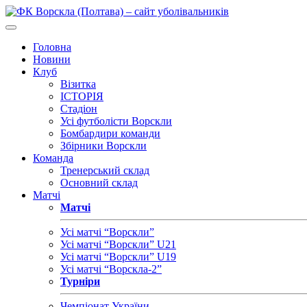
Головна
Новини
Клуб
Візитка
ІСТОРІЯ
Стадіон
Усі футболісти Ворскли
Бомбардири команди
Збірники Ворскли
Команда
Тренерський склад
Основний склад
Матчі
Матчі
Усі матчі “Ворскли”
Усі матчі “Ворскли” U21
Усі матчі “Ворскли” U19
Усі матчі “Ворскла-2”
Турніри
Чемпіонат України