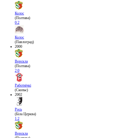
Колос
(Полтава)
0:2
Колос
(Павлоград)
2000
Ворскла
(Полтава)
2:0
Работнічкі
(Скопьє)
2002
Рось
(Біла Церква)
1:2
Ворскла