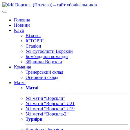
Головна
Новини
Клуб
Візитка
ІСТОРІЯ
Стадіон
Усі футболісти Ворскли
Бомбардири команди
Збірники Ворскли
Команда
Тренерський склад
Основний склад
Матчі
Матчі
Усі матчі “Ворскли”
Усі матчі “Ворскли” U21
Усі матчі “Ворскли” U19
Усі матчі “Ворскла-2”
Турніри
Чемпіонат України