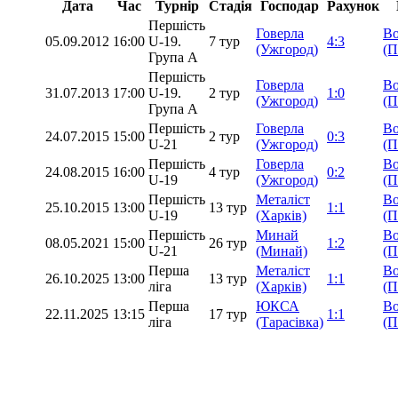
Дата
Час
Турнір
Стадія
Господар
Рахунок
Першість
Говерла
Во
05.09.2012
16:00
U-19.
7 тур
4:3
(Ужгород)
(П
Група А
Першість
Говерла
Во
31.07.2013
17:00
U-19.
2 тур
1:0
(Ужгород)
(П
Група А
Першість
Говерла
Во
24.07.2015
15:00
2 тур
0:3
U-21
(Ужгород)
(П
Першість
Говерла
Во
24.08.2015
16:00
4 тур
0:2
U-19
(Ужгород)
(П
Першість
Металіст
Во
25.10.2015
13:00
13 тур
1:1
U-19
(Харків)
(П
Першість
Минай
Во
08.05.2021
15:00
26 тур
1:2
U-21
(Минай)
(П
Перша
Металіст
Во
26.10.2025
13:00
13 тур
1:1
ліга
(Харків)
(П
Перша
ЮКСА
Во
22.11.2025
13:15
17 тур
1:1
ліга
(Тарасівка)
(П