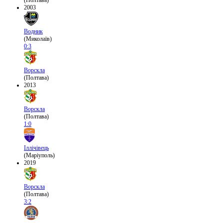
(Полтава)
2003
Водник
(Миколаїв)
0:3
Ворскла
(Полтава)
2013
Ворскла
(Полтава)
1:0
Іллічівець
(Маріуполь)
2019
Ворскла
(Полтава)
3:2