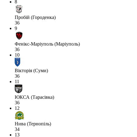
8
Пробій (Городенка)
36
9
Фенікс-Маріуполь (Маріуполь)
36
10
Вікторія (Суми)
36
11
ЮКСА (Тарасівка)
36
12
Нива (Тернопіль)
34
13