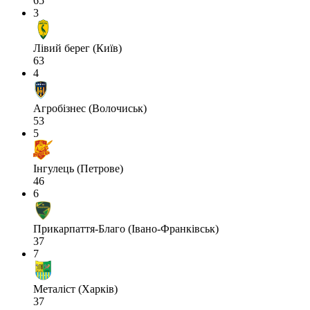
65
3
Лівий берег (Київ)
63
4
Агробізнес (Волочиськ)
53
5
Інгулець (Петрове)
46
6
Прикарпаття-Благо (Івано-Франківськ)
37
7
Металіст (Харків)
37