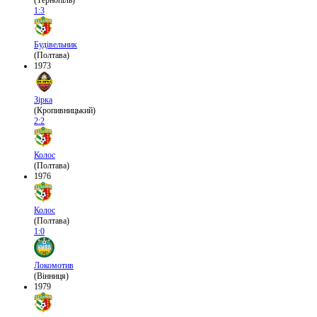
(Тернопіль)
1:3
Будівельник
(Полтава)
1973
Зірка
(Кропивницький)
2:2
Колос
(Полтава)
1976
Колос
(Полтава)
1:0
Локомотив
(Вінниця)
1979