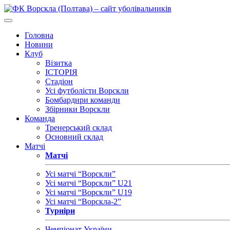
Головна
Новини
Клуб
Візитка
ІСТОРІЯ
Стадіон
Усі футболісти Ворскли
Бомбардири команди
Збірники Ворскли
Команда
Тренерський склад
Основний склад
Матчі
Матчі
Усі матчі “Ворскли”
Усі матчі “Ворскли” U21
Усі матчі “Ворскли” U19
Усі матчі “Ворскла-2”
Турніри
Чемпіонат України