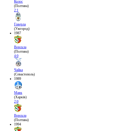
Колос
(Полтава)
2:1
Говерла
(Ужгород)
1987
Ворскла
(Полтава)
4:0
Чайка
(Севастополь)
1989
Маяк
(Харків)
2:0
Ворскла
(Полтава)
1994