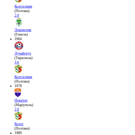
Колгоспник
(Полтава)
2:0
Локомотив
(Гомель)
1964
Лучаферул
(Тирасполь)
3:0
Колгоспник
(Полтава)
1978
Новатор
(Маріуполь)
2:0
Колос
(Полтава)
1989