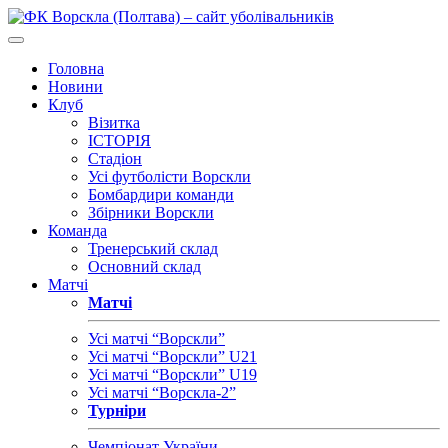
Головна
Новини
Клуб
Візитка
ІСТОРІЯ
Стадіон
Усі футболісти Ворскли
Бомбардири команди
Збірники Ворскли
Команда
Тренерський склад
Основний склад
Матчі
Матчі
Усі матчі “Ворскли”
Усі матчі “Ворскли” U21
Усі матчі “Ворскли” U19
Усі матчі “Ворскла-2”
Турніри
Чемпіонат України