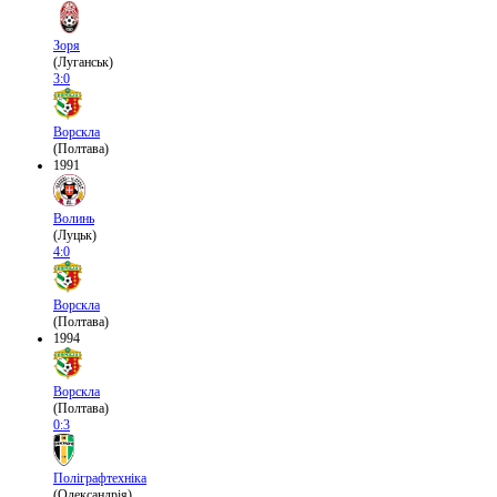
Зоря
(Луганськ)
3:0
Ворскла
(Полтава)
1991
Волинь
(Луцьк)
4:0
Ворскла
(Полтава)
1994
Ворскла
(Полтава)
0:3
Поліграфтехніка
(Олександрія)