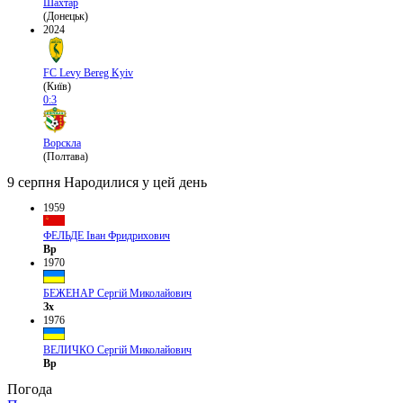
Шахтар
(Донецьк)
2024
FC Levy Bereg Kyiv
(Київ)
0:3
Ворскла
(Полтава)
9 серпня
Народилися у цей день
1959
ФЕЛЬДЕ Іван Фридрихович
Вр
1970
БЕЖЕНАР Сергій Миколайович
Зх
1976
ВЕЛИЧКО Сергій Миколайович
Вр
Погода