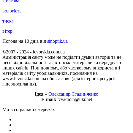
Полтава
вологість:
тиск:
вітер:
Погода на 10 днів від
sinoptik.ua
©2007 - 2024 - fcvorskla.com.ua
Адміністрація сайту може не поділяти думки авторів та не
несе відповідальності за авторські матеріали та передрук з
інших сайтів. При повному, або частковому використанні
матеріалів сайту уболівальників, посилання на
www.fcvorskla.com.ua обов'язкове (для інтернет-ресурсів
гіперпосилання).
Ідея
–
Олександр Стадниченко
E-mail:
fcvadmin@ukr.net
Ми в соціальних мережах