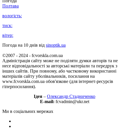
Погода
Полтава
вологість:
тиск:
вітер:
Погода на 10 днів від
sinoptik.ua
©2007 - 2024 - fcvorskla.com.ua
Адміністрація сайту може не поділяти думки авторів та не
несе відповідальності за авторські матеріали та передрук з
інших сайтів. При повному, або частковому використанні
матеріалів сайту уболівальників, посилання на
www.fcvorskla.com.ua обов'язкове (для інтернет-ресурсів
гіперпосилання).
Ідея
–
Олександр Стадниченко
E-mail:
fcvadmin@ukr.net
Ми в соціальних мережах