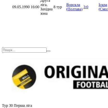
Друга
ліга.
Ворскла
Іскра
09.05.1990
16:00
8 тур
3:0
Західна
(Полтава)
(Смол
зона
Тур 30
Перша ліга