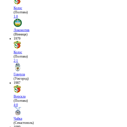
Колос
(Полтава)
1:0
Локомотив
(Вінниця)
1979
Колос
(Полтава)
2:1
Говерла
(Ужгород)
1987
Ворскла
(Полтава)
4:0
Чайка
(Севастополь)