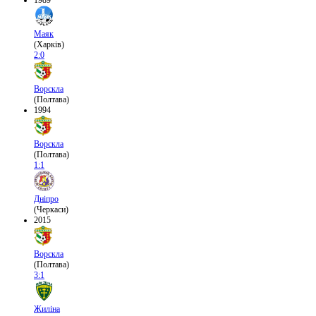
1989
Маяк
(Харків)
2:0
Ворскла
(Полтава)
1994
Ворскла
(Полтава)
1:1
Дніпро
(Черкаси)
2015
Ворскла
(Полтава)
3:1
Жиліна