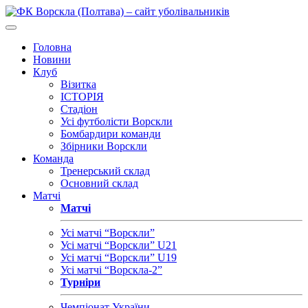
Головна
Новини
Клуб
Візитка
ІСТОРІЯ
Стадіон
Усі футболісти Ворскли
Бомбардири команди
Збірники Ворскли
Команда
Тренерський склад
Основний склад
Матчі
Матчі
Усі матчі “Ворскли”
Усі матчі “Ворскли” U21
Усі матчі “Ворскли” U19
Усі матчі “Ворскла-2”
Турніри
Чемпіонат України