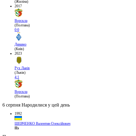
(Жиліна)
2017
Ворскла
(Полтава)
0:0
Динамо
(Київ)
2023
Рух Львів
(Львів)
4:1
Ворскла
(Полтава)
6 серпня
Народилися у цей день
1992
ШЕВЧЕНКО Валентин Олексійович
Пз