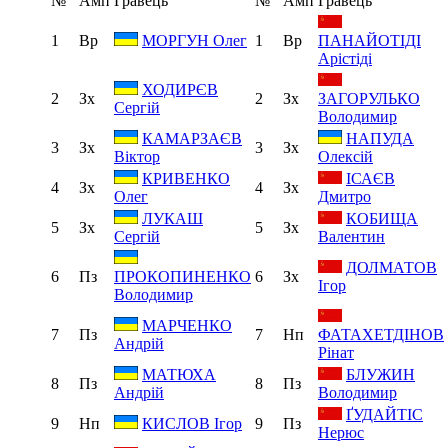
№
Амп
Гравець
№
Амп
Гравець
1
Вр
1
Вр
ПАНАЙОТІДІ
МОРГУН Олег
Арістіді
ХОДИРЄВ
2
Зх
2
Зх
ЗАГОРУЛЬКО
Сергій
Володимир
КАМАРЗАЄВ
НАПУДА
3
Зх
3
Зх
Віктор
Олексій
ІСАЄВ
КРИВЕНКО
4
Зх
4
Зх
Дмитро
Олег
КОБИЩА
ЛУКАШ
5
Зх
5
Зх
Валентин
Сергій
ДОЛМАТОВ
6
Пз
6
Зх
ПРОКОПИНЕНКО
Ігор
Володимир
МАРЧЕНКО
7
Пз
7
Нп
ФАТАХЕТДІНОВ
Андрій
Рінат
БЛУЖИН
МАТЮХА
8
Пз
8
Пз
Володимир
Андрій
ҐУДАЙТІС
9
Нп
9
Пз
КИСЛОВ Ігор
Нерюс