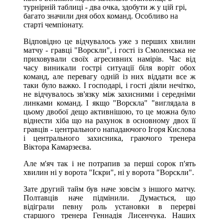
турнірній таблиці - два очка, здобути ж у цій грі,
багато значили дня обох команд. Особливо на
старті чемпіонату.
Відповідно це відчувалось уже з перших хвилин
матчу - гравці "Ворскли", і гості із Смоленська не
приховували своїх агресивних намірів. Час від
часу виникали гострі ситуації біля воріт обох
команд, але перевагу одній із них віддати все ж
таки було важко. І господарі, і гості діяли нечітко,
не відчувалось зв'язку між захисними і середніми
линками команд. І якщо "Ворскла" "виглядала в
цьому двобої дещо активнішою, то це можна було
віднести хіба що на рахунок в основному двох її
гравців - центрального нападаючого Ігоря Кислова
і центрального захисника, граючого тренера
Віктора Камарзеєва.
Але м'яч так і не потрапив за перші сорок п'ять
хвилин ні у ворота "Іскри", ні у ворота "Ворскли".
Зате другий тайм був наче зовсім з іншого матчу.
Полтавців наче підмінили. Думається, що
відіграли певну роль установки в перерві
старшого тренера Геннадія Лисенчука. Наших