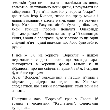
земляків було не впізнати - настільки активно,
грамотно, наступально вони діяли, і результати не
забарились. Три м'ячі влетіло у ворота "Іскри" -
два забив Ігор Кислов, якого по праву можна і
назвати кращим у цьому матчі, один - на рахунку
Ігоря Китайка. Рахунок міг би бути ще більшим,
якби точніше пробив пенальті Олександр
Довгалець, який вийшов на заміну за 15 хвилин до
кінця, і коли б арбітрами було зараховано ще один
спірний м’яч - судді вважали, що його було забито
рукою.
І все ж 3:0 на користь "Ворскли" - цілком
переконливе свідчення того, що команда зараз
знаходиться в хорошій формі. Більше б їй
зібраності, про що свідчить перший тайм, і справи
були б ще кращими.
Зараз "Ворскла" знаходиться у першій п'ятірці і
відстає від лідера на одне очко. Хочеться
сподіватися, що взятий полтавцями темп вони не
знизять.
Наступний матч "Ворскла" грає у Львові 16
травня з місцевими "Карпатами". Серйозний
суперник..