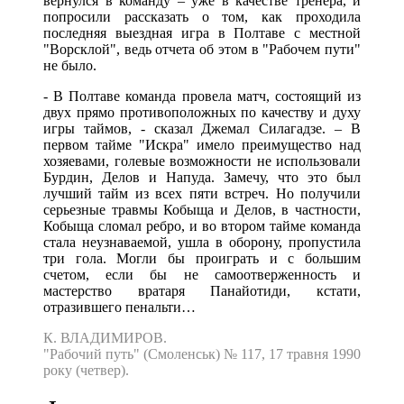
вернулся в команду – уже в качестве тренера, и
попросили рассказать о том, как проходила
последняя выездная игра в Полтаве с местной
"Ворсклой", ведь отчета об этом в "Рабочем пути"
не было.
- В Полтаве команда провела матч, состоящий из
двух прямо противоположных по качеству и духу
игры таймов, - сказал Джемал Силагадзе. – В
первом тайме "Искра" имело преимущество над
хозяевами, голевые возможности не использовали
Бурдин, Делов и Напуда. Замечу, что это был
лучший тайм из всех пяти встреч. Но получили
серьезные травмы Кобыща и Делов, в частности,
Кобыща сломал ребро, и во втором тайме команда
стала неузнаваемой, ушла в оборону, пропустила
три гола. Могли бы проиграть и с большим
счетом, если бы не самоотверженность и
мастерство вратаря Панайотиди, кстати,
отразившего пенальти…
К. ВЛАДИМИРОВ.
"Рабочий путь" (Смоленськ) № 117, 17 травня 1990
року (четвер).