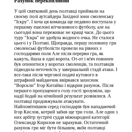
Рахунок переконливий
У цей святковий день полтавці приймали на
своєму полі аутсайдера Західної зони смоленську
"Іскру". І хоча ця команда ще недавно виступала у
першому ешелоні вітчизняного футболу, але на
сьогодні вона переживає не кращі часи. До цього
туру "Іскра" не здобула жодного очка. Не сталося
цього і у Полтаві. Щоправда, першу половину гри
смоленські футболісти провели на рівних з
господарями поля Але після перерви гра, як
кажуть, йшла в одні ворота. От-от і м'яч повинен
був опинитися у воротах смоленців, та полтавців
підводила неточність у завершальній стадії атаки. І
все-таки після чергової подачі кутового в
штрафний майданчик ввірвався захисник
"Ворскли" Ігор Китайко і відкрив рахунок. Після
першого пропущеного голу гості зрозуміли, що
надії бодай на нічийний результат розвіялися. А
полтавці продовжували атакувати.
Найпомітнішим серед господарів був нападаючий
Ігор Кислов, котрий забив ще три голи. Але один з
них арбітр зустрічі суддя міжнародної категорії
Олександр Кирилов не зарахував. Остаточний
рахунок гри міг бути більшим, якби полтавці