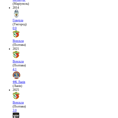
(Маріуполь)
2014
Говерла
(Ужгород)
0:0
Ворскла
(Полтава)
2021
Ворскла
(Полтава)
4:1
ФК Львів
(Львів)
2025
Ворскла
(Полтава)
3:0