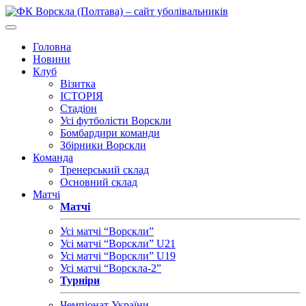
Головна
Новини
Клуб
Візитка
ІСТОРІЯ
Стадіон
Усі футболісти Ворскли
Бомбардири команди
Збірники Ворскли
Команда
Тренерський склад
Основний склад
Матчі
Матчі
Усі матчі “Ворскли”
Усі матчі “Ворскли” U21
Усі матчі “Ворскли” U19
Усі матчі “Ворскла-2”
Турніри
Чемпіонат України