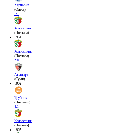
Харчовик
(Одеса)
1:1
Колгоспник
(Полтава)
1961
Колгоспник
(Полтава)
2:0
Авангард
(Суми)
1962
Трубник
(Нікополь)
4:1
Колгоспник
(Полтава)
1967