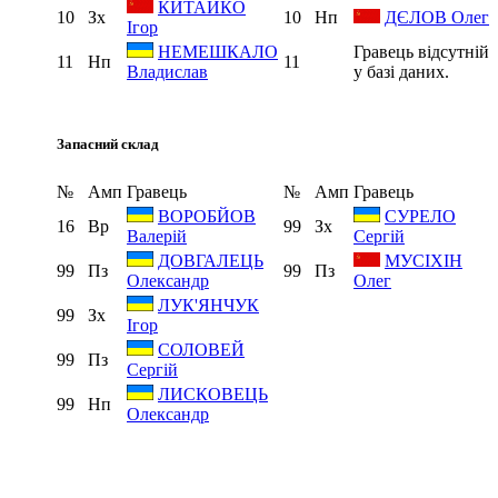
КИТАЙКО
10
Зх
10
Нп
ДЄЛОВ Олег
Ігор
Гравець відсутній
НЕМЕШКАЛО
11
Нп
11
у базі даних.
Владислав
Запасний склад
№
Амп
Гравець
№
Амп
Гравець
ВОРОБЙОВ
СУРЕЛО
16
Вр
99
Зх
Валерій
Сергій
МУСІХІН
ДОВГАЛЕЦЬ
99
Пз
99
Пз
Олег
Олександр
ЛУК'ЯНЧУК
99
Зх
Ігор
СОЛОВЕЙ
99
Пз
Сергій
ЛИСКОВЕЦЬ
99
Нп
Олександр