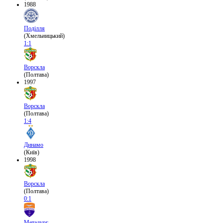
1988
Поділля
(Хмельницький)
1:1
Ворскла
(Полтава)
1997
Ворскла
(Полтава)
1:4
Динамо
(Київ)
1998
Ворскла
(Полтава)
0:1
Металург