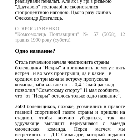
реалізували пенальті. Але як і у грі з ризькою
"Даугавою" господарі не скористалися
стопроцентною нагодою. Цього разу схибив
Олександр Довгалець.
О. ЯРОСЛАВЕНКО.
"Комсомолець Полтавщини" № 57 (5058),
12
травня 1990 року (субота).
Одно название?
Столь печальное начала чемпионата страны
болельщики "Искры" и припомнить не могут: пять
встреч - и во всех проигрыши, да и какие – в
среднем по три мяча за встречу пропускала
команда, забивала же по … 0,4. Такой расклад
позволил "Советскому спорту" 11 мая сообщить,
что "от "Искры" осталось только одно название".
2600 болельщиков, похоже, усомнились в правоте
главной спортивной газете страны и пришли на
стадион, чтобы воочию убедиться, так ли
удручающе выглядит вернувшаяся с выезда
смоленская команда. Перед матчем мы
встретились с Д.Г. Силагадзе, который недавно