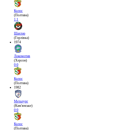
Колос
(Полтава)
1:1
Шахтар
(Горлівка)
1974
Локомотив
(Херсон)
0:0
Колос
(Полтава)
1982
Металург
(Кам'янське)
0:0
Колос
(Полтава)