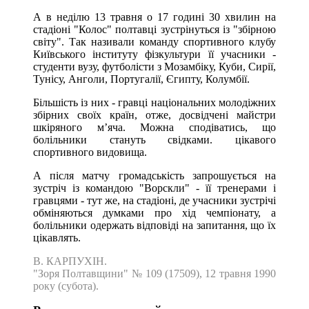
А в неділю 13 травня о 17 годині 30 хвилин на
стадіоні "Колос" полтавці зустрінуться із "збірною
світу". Так називали команду спортивного клубу
Київського інституту фізкультури її учасники -
студенти вузу, футболісти з Мозамбіку, Куби, Сирії,
Тунісу, Анголи, Португалії, Єгипту, Колумбії.
Більшість із них - гравці національних молодіжних
збірних своїх країн, отже, досвідчені майстри
шкіряного м’яча. Можна сподіватись, що
болільники стануть свідками. цікавого
спортивного видовища.
А після матчу громадськість запрошується на
зустріч із командою "Ворскли" - її тренерами і
гравцями - тут же, на стадіоні, де учасники зустрічі
обміняються думками про хід чемпіонату, а
болільники одержать відповіді на запитання, що їх
цікавлять.
В. КАРПУХІН.
"Зоря Полтавщини" № 109 (17509), 12 травня 1990
року (субота).