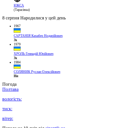
ЮКСА
(Тарасівка)
8 серпня
Народилися у цей день
1967
САРТАНІЯ Кахабер Нодарійович
Зх
1979
ХРОЛЬ Геннадій Юрійович
Зх
1984
СОЛЯНИК Руслан Олексійович
Нп
Погода
Полтава
вологість:
тиск:
вітер: