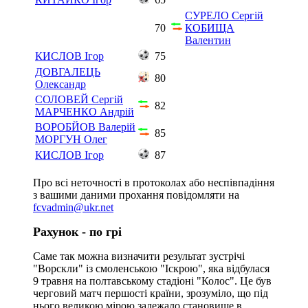
СУРЕЛО Сергій
70
КОБИЩА
Валентин
КИСЛОВ Ігор
75
ДОВГАЛЕЦЬ
80
Олександр
СОЛОВЕЙ Сергій
82
МАРЧЕНКО Андрій
ВОРОБЙОВ Валерій
85
МОРГУН Олег
КИСЛОВ Ігор
87
Про всі неточності в протоколах або неспівпадіння
з вашими даними прохання повідомляти на
fcvadmin@ukr.net
Рахунок - по грі
Саме так можна визначити результат зустрічі
"Ворскли" із смоленською "Іскрою", яка відбулася
9 травня на полтавському стадіоні "Колос". Це був
черговий матч першості країни, зрозуміло, що під
нього великою мірою залежало становище в