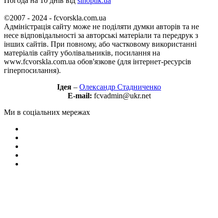
Погода на 10 днів від
sinoptik.ua
©2007 - 2024 - fcvorskla.com.ua
Адміністрація сайту може не поділяти думки авторів та не
несе відповідальності за авторські матеріали та передрук з
інших сайтів. При повному, або частковому використанні
матеріалів сайту уболівальників, посилання на
www.fcvorskla.com.ua обов'язкове (для інтернет-ресурсів
гіперпосилання).
Ідея
–
Олександр Стадниченко
E-mail:
fcvadmin@ukr.net
Ми в соціальних мережах