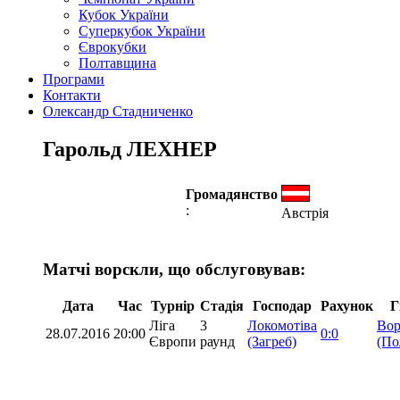
Кубок України
Суперкубок України
Єврокубки
Полтавщина
Програми
Контакти
Олександр Стадниченко
Гарольд ЛЕХНЕР
Громадянство
:
Австрія
Матчі ворскли, що обслуговував:
Дата
Час
Турнір
Стадія
Господар
Рахунок
Г
Ліга
3
Локомотіва
Вор
28.07.2016
20:00
0:0
Європи
раунд
(Загреб)
(По