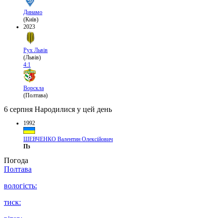
Динамо
(Київ)
2023
Рух Львів
(Львів)
4:1
Ворскла
(Полтава)
6 серпня
Народилися у цей день
1992
ШЕВЧЕНКО Валентин Олексійович
Пз
Погода
Полтава
вологість:
тиск: