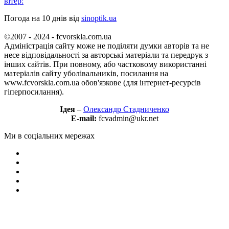
вітер:
Погода на 10 днів від
sinoptik.ua
©2007 - 2024 - fcvorskla.com.ua
Адміністрація сайту може не поділяти думки авторів та не
несе відповідальності за авторські матеріали та передрук з
інших сайтів. При повному, або частковому використанні
матеріалів сайту уболівальників, посилання на
www.fcvorskla.com.ua обов'язкове (для інтернет-ресурсів
гіперпосилання).
Ідея
–
Олександр Стадниченко
E-mail:
fcvadmin@ukr.net
Ми в соціальних мережах