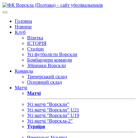
Головна
Новини
Клуб
Візитка
ІСТОРІЯ
Стадіон
Усі футболісти Ворскли
Бомбардири команди
Збірники Ворскли
Команда
Тренерський склад
Основний склад
Матчі
Матчі
Усі матчі “Ворскли”
Усі матчі “Ворскли” U21
Усі матчі “Ворскли” U19
Усі матчі “Ворскла-2”
Турніри
Чемпіонат України