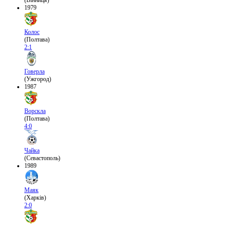
(Вінниця)
1979
Колос
(Полтава)
2:1
Говерла
(Ужгород)
1987
Ворскла
(Полтава)
4:0
Чайка
(Севастополь)
1989
Маяк
(Харків)
2:0