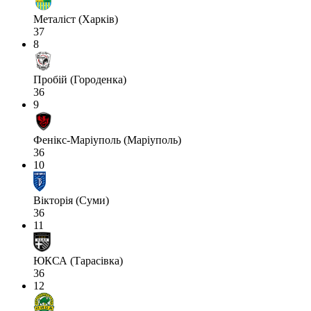
Металіст (Харків)
37
8
Пробій (Городенка)
36
9
Фенікс-Маріуполь (Маріуполь)
36
10
Вікторія (Суми)
36
11
ЮКСА (Тарасівка)
36
12