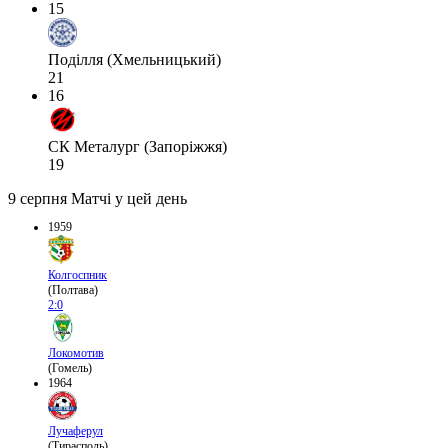
15
Поділля (Хмельницький)
21
16
СК Металург (Запоріжжя)
19
9 серпня
Матчі у цей день
1959
Колгоспник
(Полтава)
2:0
Локомотив
(Гомель)
1964
Лучаферул
(Тирасполь)