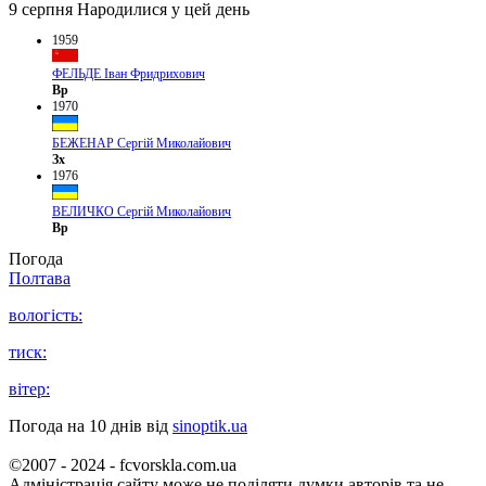
9 серпня
Народилися у цей день
1959
ФЕЛЬДЕ Іван Фридрихович
Вр
1970
БЕЖЕНАР Сергій Миколайович
Зх
1976
ВЕЛИЧКО Сергій Миколайович
Вр
Погода
Полтава
вологість:
тиск:
вітер:
Погода на 10 днів від
sinoptik.ua
©2007 - 2024 - fcvorskla.com.ua
Адміністрація сайту може не поділяти думки авторів та не