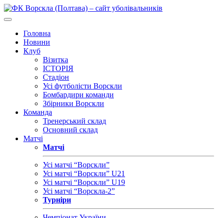
Головна
Новини
Клуб
Візитка
ІСТОРІЯ
Стадіон
Усі футболісти Ворскли
Бомбардири команди
Збірники Ворскли
Команда
Тренерський склад
Основний склад
Матчі
Матчі
Усі матчі “Ворскли”
Усі матчі “Ворскли” U21
Усі матчі “Ворскли” U19
Усі матчі “Ворскла-2”
Турніри
Чемпіонат України