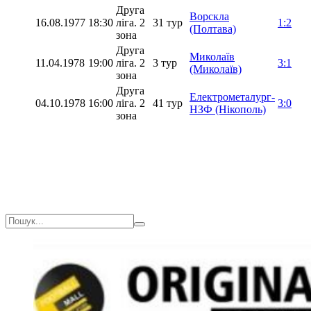
Друга
Ворскла
16.08.1977
18:30
ліга. 2
31 тур
1:2
(Полтава)
зона
Друга
Миколаїв
11.04.1978
19:00
ліга. 2
3 тур
3:1
(Миколаїв)
зона
Друга
Електрометалург-
04.10.1978
16:00
ліга. 2
41 тур
3:0
НЗФ (Нікополь)
зона