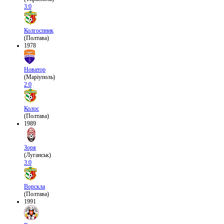
3:0
Колгоспник
(Полтава)
1978
Новатор
(Маріуполь)
2:0
Колос
(Полтава)
1989
Зоря
(Луганськ)
3:0
Ворскла
(Полтава)
1991