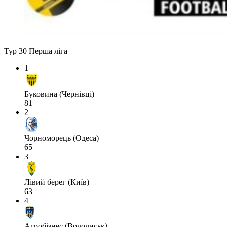
Тур 30
Перша ліга
1
Буковина (Чернівці)
81
2
Чорноморець (Одеса)
65
3
Лівий берег (Київ)
63
4
Агробізнес (Волочиськ)