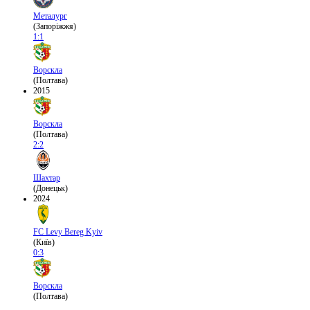
Металург
(Запоріжжя)
1:1
Ворскла
(Полтава)
2015
Ворскла
(Полтава)
2:2
Шахтар
(Донецьк)
2024
FC Levy Bereg Kyiv
(Київ)
0:3
Ворскла
(Полтава)