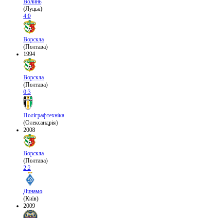
Волинь
(Луцьк)
4:0
Ворскла
(Полтава)
1994
Ворскла
(Полтава)
0:3
Поліграфтехніка
(Олександрія)
2008
Ворскла
(Полтава)
2:2
Динамо
(Київ)
2009