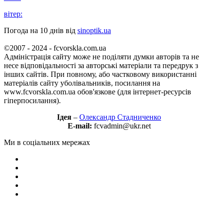
вітер:
Погода на 10 днів від
sinoptik.ua
©2007 - 2024 - fcvorskla.com.ua
Адміністрація сайту може не поділяти думки авторів та не
несе відповідальності за авторські матеріали та передрук з
інших сайтів. При повному, або частковому використанні
матеріалів сайту уболівальників, посилання на
www.fcvorskla.com.ua обов'язкове (для інтернет-ресурсів
гіперпосилання).
Ідея
–
Олександр Стадниченко
E-mail:
fcvadmin@ukr.net
Ми в соціальних мережах