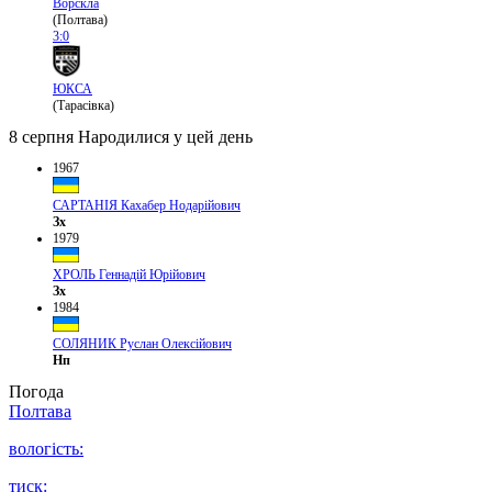
Ворскла
(Полтава)
3:0
ЮКСА
(Тарасівка)
8 серпня
Народилися у цей день
1967
САРТАНІЯ Кахабер Нодарійович
Зх
1979
ХРОЛЬ Геннадій Юрійович
Зх
1984
СОЛЯНИК Руслан Олексійович
Нп
Погода
Полтава
вологість:
тиск: