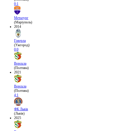
0:1
Металург
(Маріуполь)
2014
Говерла
(Ужгород)
0:0
Ворскла
(Полтава)
2021
Ворскла
(Полтава)
4:1
ФК Львів
(Львів)
2025