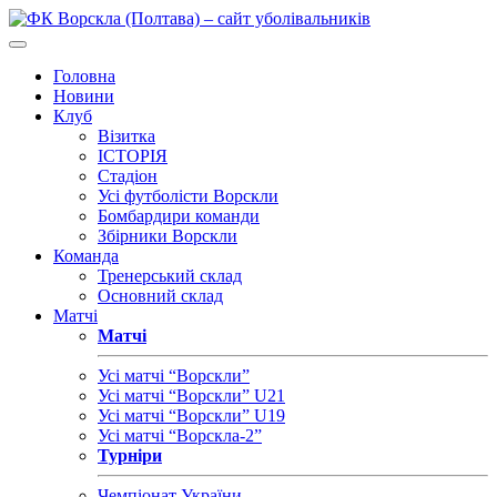
Головна
Новини
Клуб
Візитка
ІСТОРІЯ
Стадіон
Усі футболісти Ворскли
Бомбардири команди
Збірники Ворскли
Команда
Тренерський склад
Основний склад
Матчі
Матчі
Усі матчі “Ворскли”
Усі матчі “Ворскли” U21
Усі матчі “Ворскли” U19
Усі матчі “Ворскла-2”
Турніри
Чемпіонат України