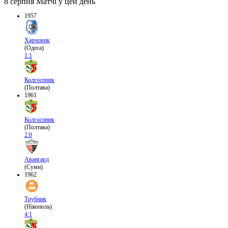
8 серпня
Матчі у цей день
1957
Харчовик
(Одеса)
1:1
Колгоспник
(Полтава)
1961
Колгоспник
(Полтава)
2:0
Авангард
(Суми)
1962
Трубник
(Нікополь)
4:1