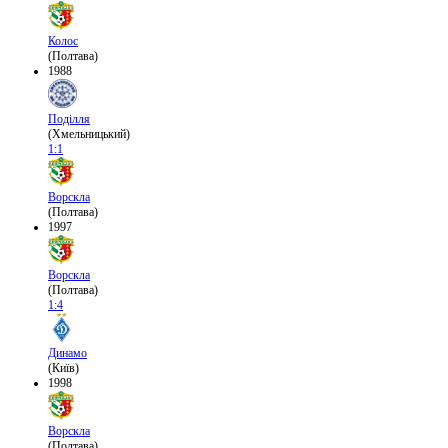
Колос
(Полтава)
1988
Поділля
(Хмельницький)
1:1
Ворскла
(Полтава)
1997
Ворскла
(Полтава)
1:4
Динамо
(Київ)
1998
Ворскла
(Полтава)