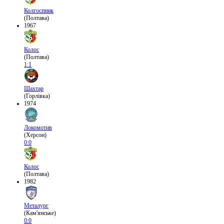
Колгоспник
(Полтава)
1967
Колос
(Полтава)
1:1
Шахтар
(Горлівка)
1974
Локомотив
(Херсон)
0:0
Колос
(Полтава)
1982
Металург
(Кам'янське)
0:0