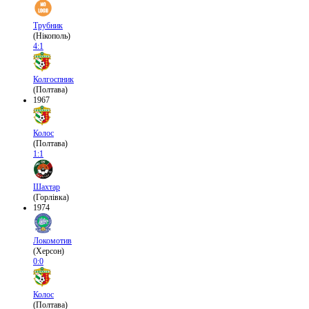
Трубник
(Нікополь)
4:1
Колгоспник
(Полтава)
1967
Колос
(Полтава)
1:1
Шахтар
(Горлівка)
1974
Локомотив
(Херсон)
0:0
Колос
(Полтава)