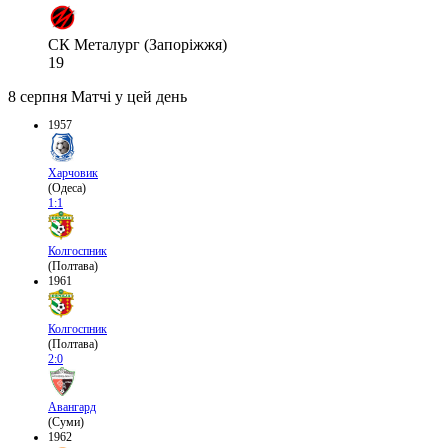
СК Металург (Запоріжжя)
19
8 серпня
Матчі у цей день
1957
Харчовик
(Одеса)
1:1
Колгоспник
(Полтава)
1961
Колгоспник
(Полтава)
2:0
Авангард
(Суми)
1962