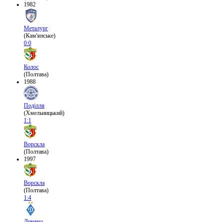
1982
Металург
(Кам'янське)
0:0
Колос
(Полтава)
1988
Поділля
(Хмельницький)
1:1
Ворскла
(Полтава)
1997
Ворскла
(Полтава)
1:4
Динамо