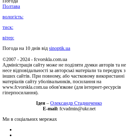
Погода
Полтава
вологість:
тиск:
вітер:
Погода на 10 днів від
sinoptik.ua
©2007 - 2024 - fcvorskla.com.ua
Адміністрація сайту може не поділяти думки авторів та не
несе відповідальності за авторські матеріали та передрук з
інших сайтів. При повному, або частковому використанні
матеріалів сайту уболівальників, посилання на
www.fcvorskla.com.ua обов'язкове (для інтернет-ресурсів
гіперпосилання).
Ідея
–
Олександр Стадниченко
E-mail:
fcvadmin@ukr.net
Ми в соціальних мережах