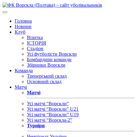
Головна
Новини
Клуб
Візитка
ІСТОРІЯ
Стадіон
Усі футболісти Ворскли
Бомбардири команди
Збірники Ворскли
Команда
Тренерський склад
Основний склад
Матчі
Матчі
Усі матчі “Ворскли”
Усі матчі “Ворскли” U21
Усі матчі “Ворскли” U19
Усі матчі “Ворскла-2”
Турніри
Чемпіонат України