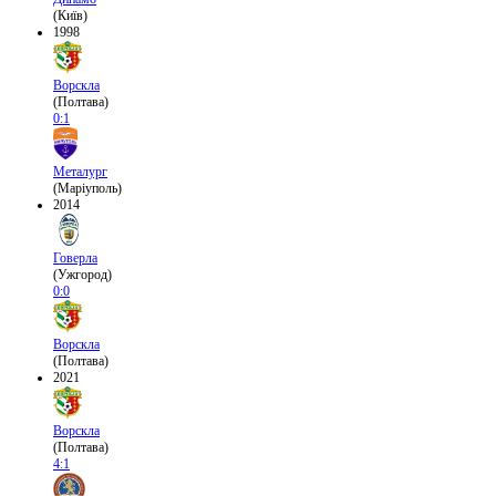
(Київ)
1998
Ворскла
(Полтава)
0:1
Металург
(Маріуполь)
2014
Говерла
(Ужгород)
0:0
Ворскла
(Полтава)
2021
Ворскла
(Полтава)
4:1