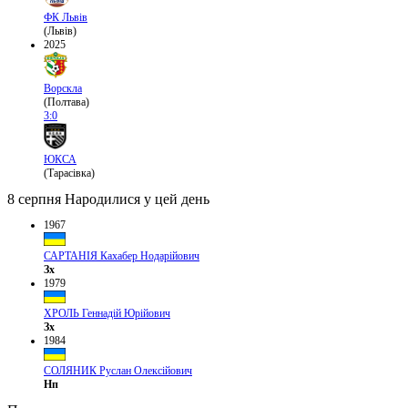
ФК Львів
(Львів)
2025
Ворскла
(Полтава)
3:0
ЮКСА
(Тарасівка)
8 серпня
Народилися у цей день
1967
САРТАНІЯ Кахабер Нодарійович
Зх
1979
ХРОЛЬ Геннадій Юрійович
Зх
1984
СОЛЯНИК Руслан Олексійович
Нп