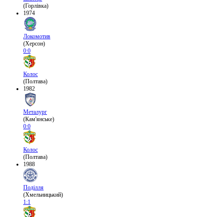
(Горлівка)
1974
Локомотив
(Херсон)
0:0
Колос
(Полтава)
1982
Металург
(Кам'янське)
0:0
Колос
(Полтава)
1988
Поділля
(Хмельницький)
1:1