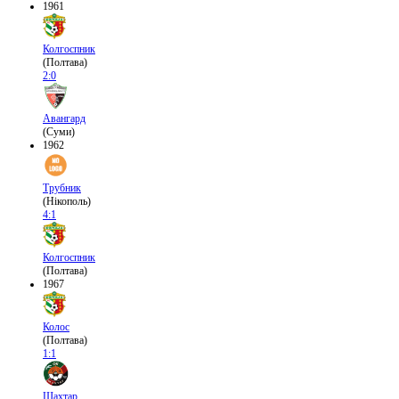
1961
Колгоспник
(Полтава)
2:0
Авангард
(Суми)
1962
Трубник
(Нікополь)
4:1
Колгоспник
(Полтава)
1967
Колос
(Полтава)
1:1
Шахтар