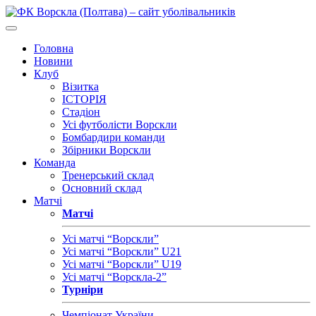
Головна
Новини
Клуб
Візитка
ІСТОРІЯ
Стадіон
Усі футболісти Ворскли
Бомбардири команди
Збірники Ворскли
Команда
Тренерський склад
Основний склад
Матчі
Матчі
Усі матчі “Ворскли”
Усі матчі “Ворскли” U21
Усі матчі “Ворскли” U19
Усі матчі “Ворскла-2”
Турніри
Чемпіонат України