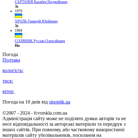
САРТАНІЯ Кахабер Нодарійович
Зх
1979
ХРОЛЬ Геннадій Юрійович
Зх
1984
СОЛЯНИК Руслан Олексійович
Нп
Погода
Полтава
вологість:
тиск:
вітер:
Погода на 10 днів від
sinoptik.ua
©2007 - 2024 - fcvorskla.com.ua
Адміністрація сайту може не поділяти думки авторів та не
несе відповідальності за авторські матеріали та передрук з
інших сайтів. При повному, або частковому використанні
матеріалів сайту уболівальників, посилання на