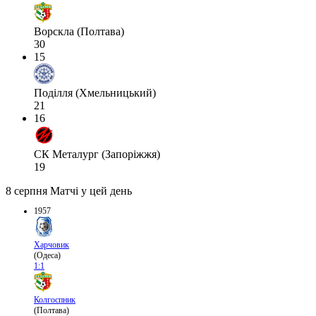
Ворскла (Полтава)
30
15
Поділля (Хмельницький)
21
16
СК Металург (Запоріжжя)
19
8 серпня
Матчі у цей день
1957
Харчовик
(Одеса)
1:1
Колгоспник
(Полтава)