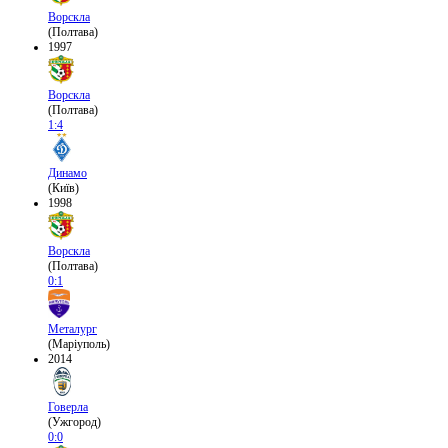
Ворскла
(Полтава)
1997
Ворскла
(Полтава)
1:4
Динамо
(Київ)
1998
Ворскла
(Полтава)
0:1
Металург
(Маріуполь)
2014
Говерла
(Ужгород)
0:0