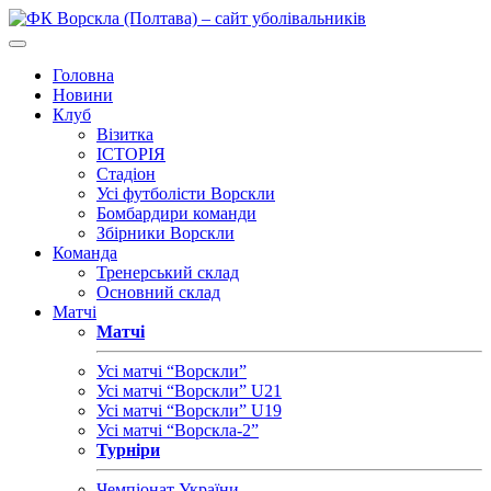
Головна
Новини
Клуб
Візитка
ІСТОРІЯ
Стадіон
Усі футболісти Ворскли
Бомбардири команди
Збірники Ворскли
Команда
Тренерський склад
Основний склад
Матчі
Матчі
Усі матчі “Ворскли”
Усі матчі “Ворскли” U21
Усі матчі “Ворскли” U19
Усі матчі “Ворскла-2”
Турніри
Чемпіонат України