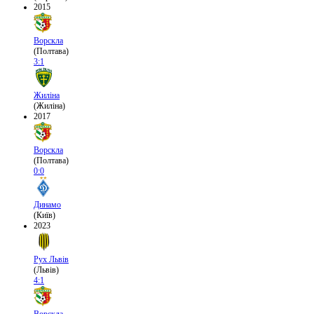
2015
Ворскла
(Полтава)
3:1
Жиліна
(Жиліна)
2017
Ворскла
(Полтава)
0:0
Динамо
(Київ)
2023
Рух Львів
(Львів)
4:1
Ворскла