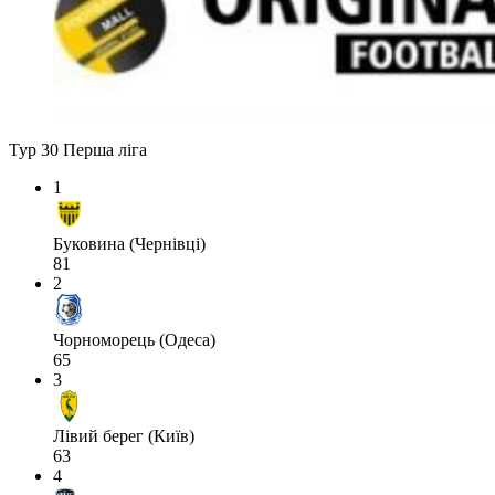
Тур 30
Перша ліга
1
Буковина (Чернівці)
81
2
Чорноморець (Одеса)
65
3
Лівий берег (Київ)
63
4