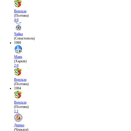
Ворскла
(Полтава)
4:0
Чайка
(Севастополь)
1989
Маяк
(Харків)
2:0
Ворскла
(Полтава)
1994
Ворскла
(Полтава)
1:1
Дніпро
(Черкаси)