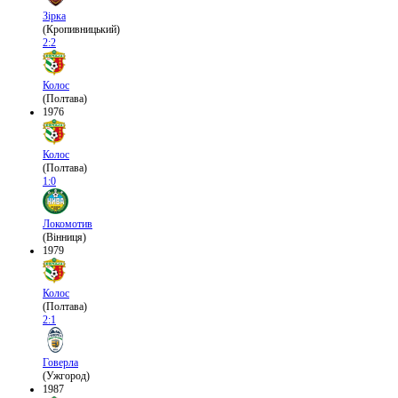
Зірка
(Кропивницький)
2:2
Колос
(Полтава)
1976
Колос
(Полтава)
1:0
Локомотив
(Вінниця)
1979
Колос
(Полтава)
2:1
Говерла
(Ужгород)
1987