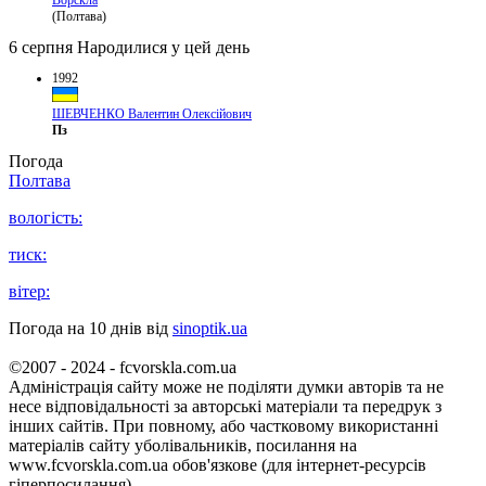
(Полтава)
6 серпня
Народилися у цей день
1992
ШЕВЧЕНКО Валентин Олексійович
Пз
Погода
Полтава
вологість:
тиск:
вітер:
Погода на 10 днів від
sinoptik.ua
©2007 - 2024 - fcvorskla.com.ua
Адміністрація сайту може не поділяти думки авторів та не
несе відповідальності за авторські матеріали та передрук з
інших сайтів. При повному, або частковому використанні
матеріалів сайту уболівальників, посилання на
www.fcvorskla.com.ua обов'язкове (для інтернет-ресурсів
гіперпосилання).