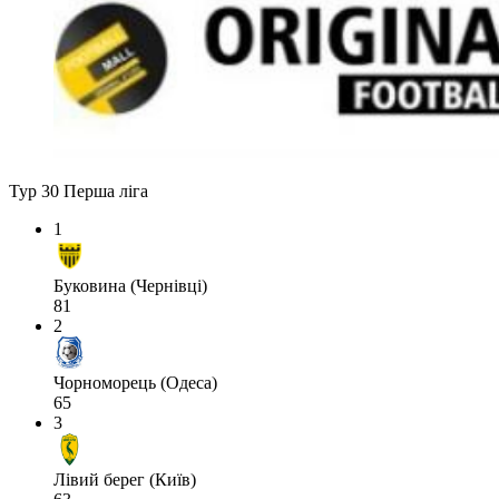
Тур 30
Перша ліга
1
Буковина (Чернівці)
81
2
Чорноморець (Одеса)
65
3
Лівий берег (Київ)