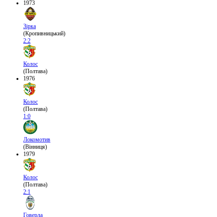
1973
Зірка
(Кропивницький)
2:2
Колос
(Полтава)
1976
Колос
(Полтава)
1:0
Локомотив
(Вінниця)
1979
Колос
(Полтава)
2:1
Говерла