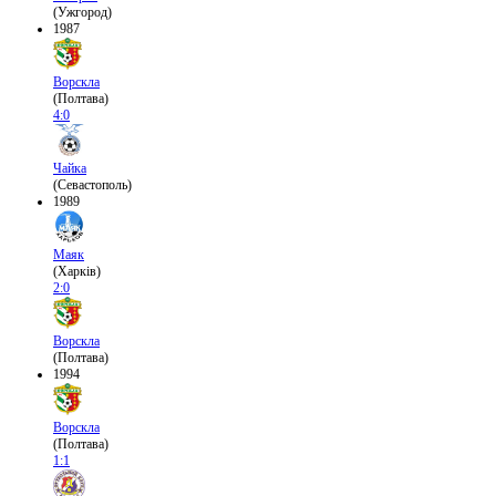
(Ужгород)
1987
Ворскла
(Полтава)
4:0
Чайка
(Севастополь)
1989
Маяк
(Харків)
2:0
Ворскла
(Полтава)
1994
Ворскла
(Полтава)
1:1