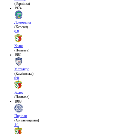
(Горлівка)
1974
Локомотив
(Херсон)
0:0
Колос
(Полтава)
1982
Металург
(Кам'янське)
0:0
Колос
(Полтава)
1988
Поділля
(Хмельницький)
1:1