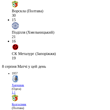
Ворскла (Полтава)
30
15
Поділля (Хмельницький)
21
16
СК Металург (Запоріжжя)
19
8 серпня
Матчі у цей день
1957
Харчовик
(Одеса)
1:1
Колгоспник
(Полтава)