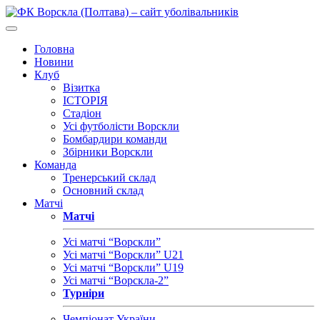
Головна
Новини
Клуб
Візитка
ІСТОРІЯ
Стадіон
Усі футболісти Ворскли
Бомбардири команди
Збірники Ворскли
Команда
Тренерський склад
Основний склад
Матчі
Матчі
Усі матчі “Ворскли”
Усі матчі “Ворскли” U21
Усі матчі “Ворскли” U19
Усі матчі “Ворскла-2”
Турніри
Чемпіонат України