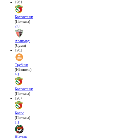
1961
Колгоспник
(Полтава)
2:0
Авангард
(Суми)
1962
Трубник
(Нікополь)
4:1
Колгоспник
(Полтава)
1967
Колос
(Полтава)
1:1
Шахтар