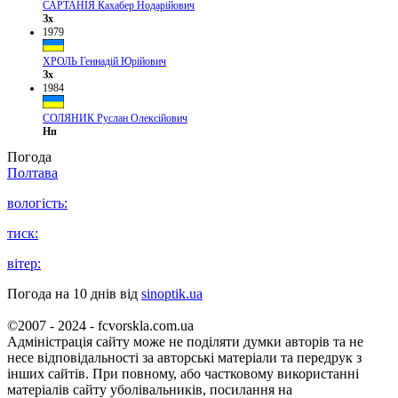
САРТАНІЯ Кахабер Нодарійович
Зх
1979
ХРОЛЬ Геннадій Юрійович
Зх
1984
СОЛЯНИК Руслан Олексійович
Нп
Погода
Полтава
вологість:
тиск:
вітер:
Погода на 10 днів від
sinoptik.ua
©2007 - 2024 - fcvorskla.com.ua
Адміністрація сайту може не поділяти думки авторів та не
несе відповідальності за авторські матеріали та передрук з
інших сайтів. При повному, або частковому використанні
матеріалів сайту уболівальників, посилання на