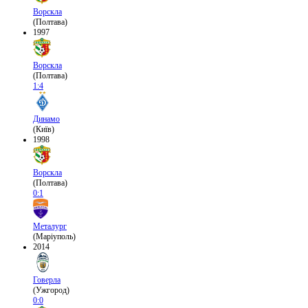
Ворскла
(Полтава)
1997
Ворскла
(Полтава)
1:4
Динамо
(Київ)
1998
Ворскла
(Полтава)
0:1
Металург
(Маріуполь)
2014
Говерла
(Ужгород)
0:0