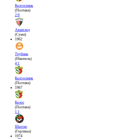
Колгоспник
(Полтава)
2:0
Авангард
(Суми)
1962
Трубник
(Нікополь)
4:1
Колгоспник
(Полтава)
1967
Колос
(Полтава)
1:1
Шахтар
(Горлівка)
1974