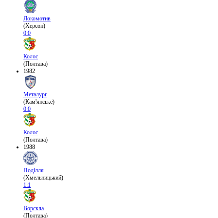
Локомотив
(Херсон)
0:0
Колос
(Полтава)
1982
Металург
(Кам'янське)
0:0
Колос
(Полтава)
1988
Поділля
(Хмельницький)
1:1
Ворскла
(Полтава)