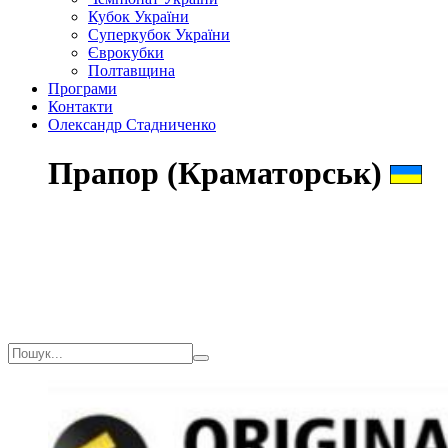
Кубок України
Суперкубок України
Єврокубки
Полтавщина
Програми
Контакти
Олександр Стадниченко
Прапор (Краматорськ)