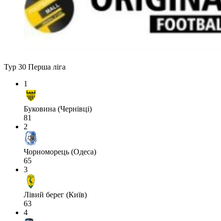
Тур 30
Перша ліга
1
Буковина (Чернівці)
81
2
Чорноморець (Одеса)
65
3
Лівий берег (Київ)
63
4