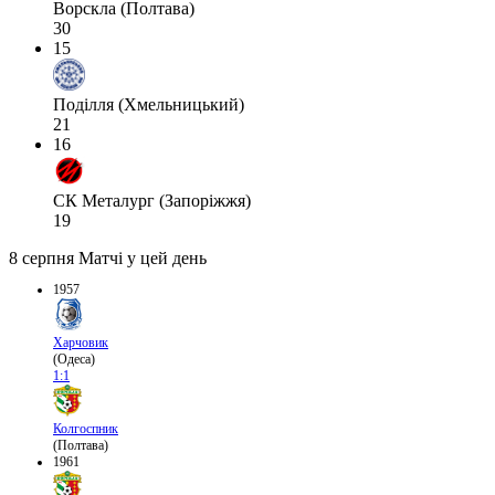
Ворскла (Полтава)
30
15
Поділля (Хмельницький)
21
16
СК Металург (Запоріжжя)
19
8 серпня
Матчі у цей день
1957
Харчовик
(Одеса)
1:1
Колгоспник
(Полтава)
1961