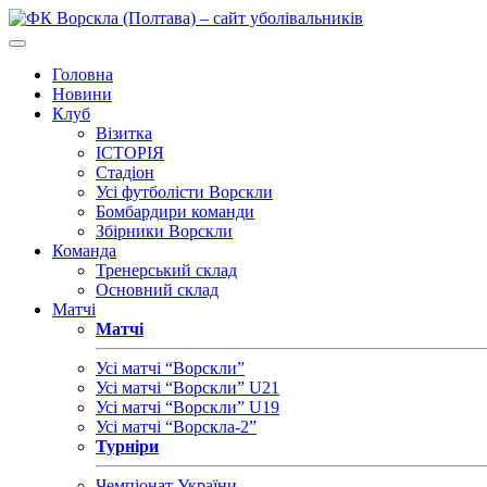
Головна
Новини
Клуб
Візитка
ІСТОРІЯ
Стадіон
Усі футболісти Ворскли
Бомбардири команди
Збірники Ворскли
Команда
Тренерський склад
Основний склад
Матчі
Матчі
Усі матчі “Ворскли”
Усі матчі “Ворскли” U21
Усі матчі “Ворскли” U19
Усі матчі “Ворскла-2”
Турніри
Чемпіонат України